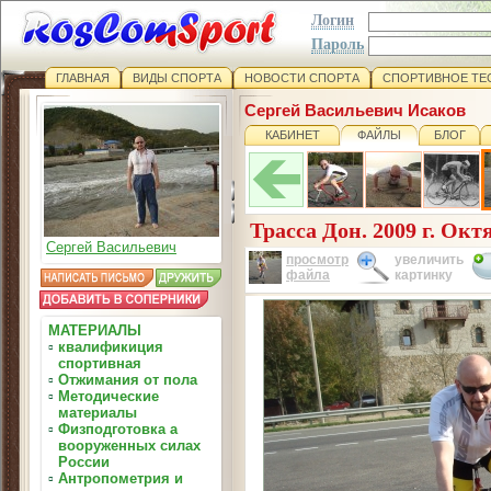
Логин
Пароль
ГЛАВНАЯ
ВИДЫ СПОРТА
НОВОСТИ СПОРТА
СПОРТИВНОЕ ТЕ
Сергей Васильевич Исаков
КАБИНЕТ
ФАЙЛЫ
БЛОГ
Трасса Дон. 2009 г. Окт
Сергей Васильевич
просмотр
увеличить
файла
картинку
МАТЕРИАЛЫ
▫
квалификиция
спортивная
▫
Отжимания от пола
▫
Методические
материалы
▫
Физподготовка а
вооруженных силах
России
▫
Антропометрия и