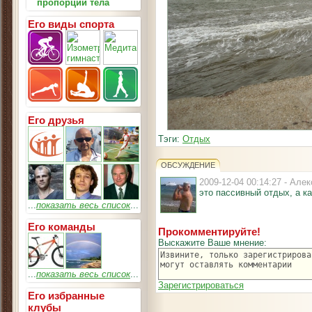
пропорции тела
Его виды спорта
Его друзья
Тэги:
Отдых
ОБСУЖДЕНИЕ
2009-12-04 00:14:27 - Ал
это пассивный отдых, а к
...
показать весь список
...
Его команды
Прокомментируйте!
Выскажите Ваше мнение:
...
показать весь список
...
Зарегистрироваться
Его избранные
клубы