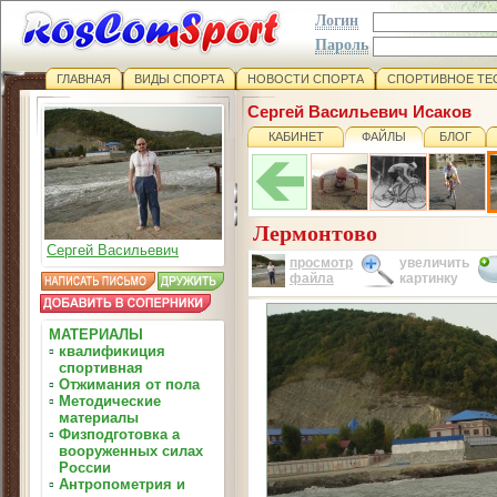
Логин
Пароль
ГЛАВНАЯ
ВИДЫ СПОРТА
НОВОСТИ СПОРТА
СПОРТИВНОЕ ТЕ
Сергей Васильевич Исаков
КАБИНЕТ
ФАЙЛЫ
БЛОГ
Лермонтово
Сергей Васильевич
просмотр
увеличить
файла
картинку
МАТЕРИАЛЫ
▫
квалификиция
спортивная
▫
Отжимания от пола
▫
Методические
материалы
▫
Физподготовка а
вооруженных силах
России
▫
Антропометрия и