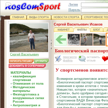
Логин
Пароль
ГЛАВНАЯ
ВИДЫ СПОРТА
НОВОСТИ СПОРТА
СПОРТИВНОЕ ТЕ
Сергей Васильевич Исаков
КАБИНЕТ
ФАЙЛЫ
БЛОГ
Биологический паспор
Сергей Васильевич
просмотр
оставить
файла
отзыв
У спортсменов появятс
МАТЕРИАЛЫ
▫
квалификиция
Всемирное антидопинговое агентс
спортивная
«Биологический паспорт спортсме
▫
Отжимания от пола
изменения в крови атлетов с тече
▫
Методические
Новшество, которое «значительно
материалы
допинга», было одобрено сегодня
▫
Физподготовка а
в Стокгольме, в котором принима
вооруженных силах
спортсменов ВАДА Вячеслав Фети
России
«Биологический паспорт спортсм
▫
Антропометрия и
для борьбы с допингом, — отмет