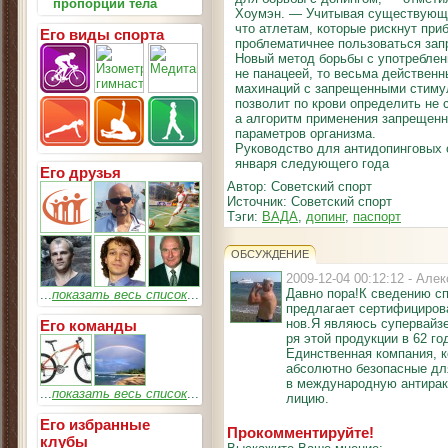
пропорции тела
Хоумэн. — Учитывая существующи
что атлетам, которые рискнут при
Его виды спорта
проблематичнее пользоваться за
Новый метод борьбы с употреблен
не панацеей, то весьма действен
махинаций с запрещенными стиму
позволит по крови определить не 
а алгоритм применения запрещенн
параметров организма.
Руководство для антидопинговых о
января следующего года
Его друзья
Автор: Советский спорт
Источник: Советский спорт
Тэги:
ВАДА
,
допинг
,
паспорт
ОБСУЖДЕНИЕ
2009-12-04 00:12:12 - Ал
Давно пора!К сведению с
...
показать весь список
...
предлагает сертифициров
нов.Я являюсь супервайзе
Его команды
ря этой продукции в 62 г
Единственная компания, к
абсолютно безопасные для
в международную антирак
...
показать весь список
...
лицию.
Его избранные
Прокомментируйте!
клубы