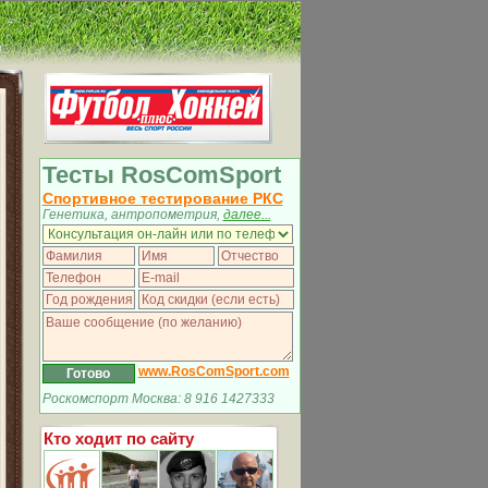
Тесты RosComSport
Спортивное тестирование РКС
Генетика, антропометрия,
далее...
www.RosComSport.com
Роскомспорт Москва: 8 916 1427333
Кто ходит по сайту