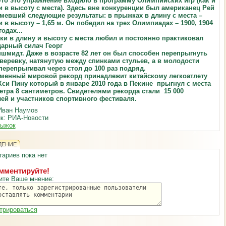
то это упражнение входило в программу Олимпийских игр (как и
 в высоту с
места). Здесь вне конкуренции был американец Рей
мевший следующие результаты:
в прыжках в длину с места –
 и в высоту – 1,65 м. Он победил на трех Олимпиадах –
1900, 1904
годах...
и в длину и высоту с места любил и постоянно практиковал
дарный силач Георг
ншмидт. Даже в возрасте 82 лет он был способен перепрыгнуть
 веревку,
натянутую между спинками стульев, а в молодости
 перепрыгивал через стол до 100
раз подряд.
менный мировой рекорд принадлежит китайскому легкоатлету
Хси Пину который в январе 2010 года в
Пекине прыгнул с места
метра 8 сантиметров. Свидетелями рекорда стали 15 000
лей и участников спортивного фестиваля.
Иван Наумов
к: РИА-Новости
рыжок
ДЕНИЕ
ариев пока нет
мментируйте!
ите Ваше мнение:
трироваться