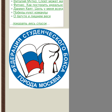
▫
Виталий Мутко: Спорт может жить без допинга
▫
Фитнес. Как построить идеальное тело
▫
Даниил Квят: Цель у меня всегда одна – выжимать из себя и 
▫
Победы куют команды
▫
О батуте и лишнем весе
...
показать весь список
...