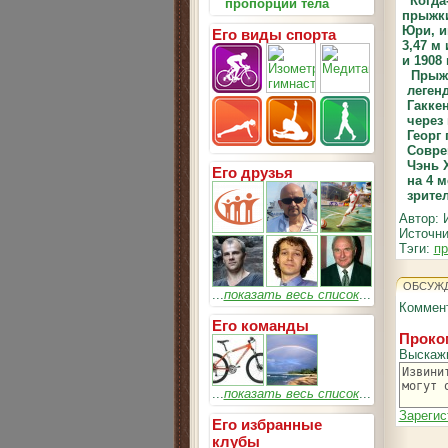
Когда-
пропорции тела
прыжки
Юри, и
Его виды спорта
3,47 м
и 1908 
Прыжк
леген
Гакке
через
Георг
Совре
Чэнь 
Его друзья
на 4 
зрите
Автор: 
Источни
Тэги:
п
ОБСУЖ
...
показать весь список
...
Коммент
Его команды
Проко
Выскаж
...
показать весь список
...
Зарегис
Его избранные
клубы