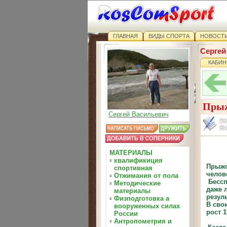
ГЛАВНАЯ
ВИДЫ СПОРТА
НОВОСТИ
Сергей
КАБИН
Прыжо
Сергей Васильевич
пр
ф
МАТЕРИАЛЫ
▫
квалификиция
Прыжо
спортивная
челов
▫
Отжимания от пола
Бессп
▫
Методические
даже 
материалы
резуль
▫
Физподготовка а
В сво
вооруженных силах
рост 1
России
▫
Антропометрия и