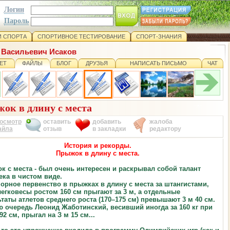
Логин
Пароль
 СПОРТА
СПОРТИВНОЕ ТЕСТИРОВАНИЕ
СПОРТ-ЗНАНИЯ
 Васильевич Исаков
ЕТ
ФАЙЛЫ
БЛОГ
ДРУЗЬЯ
НАПИСАТЬ ПИСЬМО
ЧАТ
к в длину с места
осмотр
оставить
добавить
жалоба
айла
отзыв
в закладки
редактору
История и рекорды.
Прыжок в длину с места.
к с места - был очень интересен и раскрывал собой талант
ека в чистом виде.
орное первенство в прыжках в длину с места за штангистами,
легковесы
ростом 160 см прыгают за 3 м, а отдельные
таты атлетов среднего роста (170–175
см) превышают 3 м 40 см.
ю очередь Леонид Жаботинский, весивший иногда за 160 кг
при
92 см, прыгал на З м 15 см...