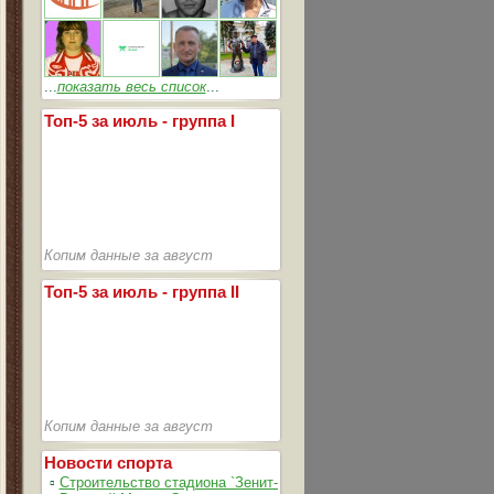
...
показать весь список
...
Топ-5 за июль - группа I
Копим данные за август
Топ-5 за июль - группа II
Копим данные за август
Новости спорта
▫
Строительство стадиона `Зенит-Арена` идет согласно графика