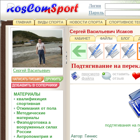
Логин
Пароль
ГЛАВНАЯ
ВИДЫ СПОРТА
НОВОСТИ СПОРТА
СПОРТИВНОЕ ТЕ
Сергей Васильевич Исаков
КАБИНЕТ
ФАЙЛЫ
БЛОГ
Подтягивание на перек
Сергей Васильевич
просмотр
оставить
файла
отзыв
МАТЕРИАЛЫ
▫
квалификиция
спортивная
▫
Отжимания от пола
▫
Методические
материалы
▫
Физподготовка а
подтягивания на 
вооруженных силах
России
Автор: Гиннес
▫
Антропометрия и