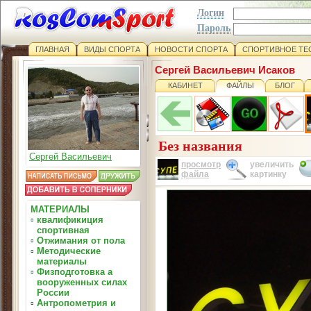
Логин
Пароль
ГЛАВНАЯ
ВИДЫ СПОРТА
НОВОСТИ СПОРТА
СПОРТИВНОЕ ТЕ
Сергей Васильевич Исаков
КАБИНЕТ
ФАЙЛЫ
БЛОГ
Без названия
Сергей Васильевич
просмотр
увеличить
файла
картинку
МАТЕРИАЛЫ
▫
квалификиция
спортивная
▫
Отжимания от пола
▫
Методические
материалы
▫
Физподготовка а
вооруженных силах
России
▫
Антропометрия и