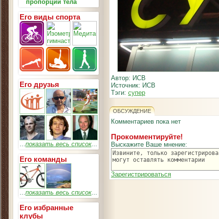
пропорции тела
Его виды спорта
Автор: ИСВ
Его друзья
Источник: ИСВ
Тэги:
супер
ОБСУЖДЕНИЕ
Комментариев пока нет
Прокомментируйте!
...
показать весь список
...
Выскажите Ваше мнение:
Его команды
Зарегистрироваться
...
показать весь список
...
Его избранные
клубы