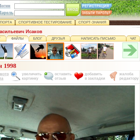
Логин
Пароль
СПОРТА
СПОРТИВНОЕ ТЕСТИРОВАНИЕ
СПОРТ-ЗНАНИЯ
Васильевич Исаков
Т
ФАЙЛЫ
БЛОГ
ДРУЗЬЯ
НАПИСАТЬ ПИСЬМО
ЧАТ
 1998
мотр
увеличить
оставить
добавить
жалоба
ла
картинку
отзыв
в закладки
редактору