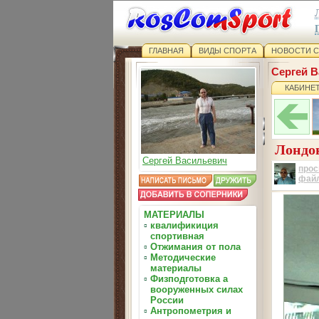
ГЛАВНАЯ
ВИДЫ СПОРТА
НОВОСТИ 
Сергей 
КАБИНЕ
Лондон
Сергей Васильевич
прос
фай
МАТЕРИАЛЫ
▫
квалификиция
спортивная
▫
Отжимания от пола
▫
Методические
материалы
▫
Физподготовка а
вооруженных силах
России
▫
Антропометрия и