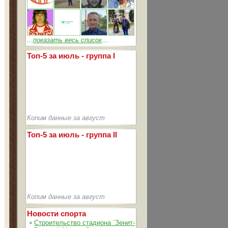
...
показать весь список
...
Топ-5 за июль - группа I
Копим данные за август
Топ-5 за июль - группа II
Копим данные за август
Новости спорта
▫
Строительство стадиона `Зенит-Арена` идет согласно график