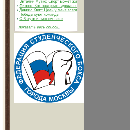
▫
Виталий Мутко: Спорт может жить без допинга
▫
Фитнес. Как построить идеальное тело
▫
Даниил Квят: Цель у меня всегда одна – выжимать из себя 
▫
Победы куют команды
▫
О батуте и лишнем весе
...
показать весь список
...