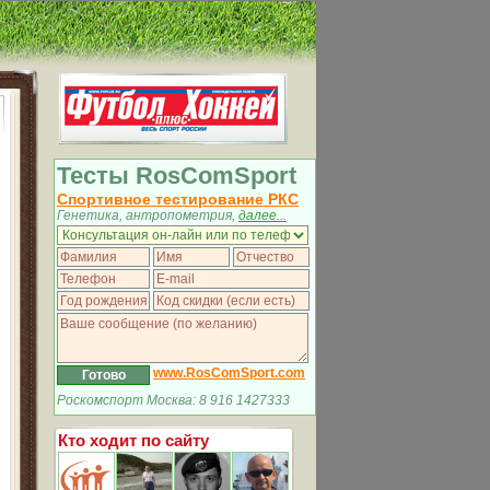
Тесты RosComSport
Спортивное тестирование РКС
Генетика, антропометрия,
далее...
www.RosComSport.com
Роскомспорт Москва: 8 916 1427333
Кто ходит по сайту