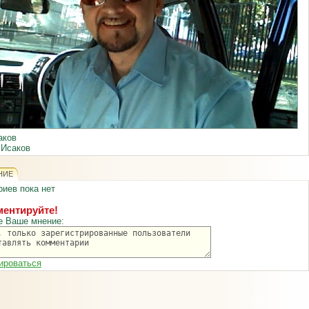
аков
 Исаков
НИЕ
иев пока нет
ентируйте!
е Ваше мнение:
ироваться