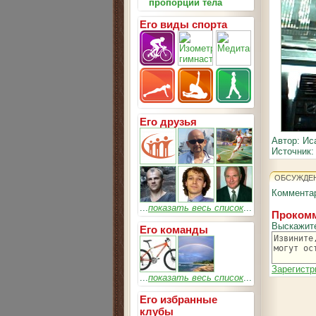
пропорции тела
Его виды спорта
Его друзья
Автор: Ис
Источник:
ОБСУЖДЕ
Комментар
...
показать весь список
...
Прокомм
Выскажит
Его команды
Зарегистр
...
показать весь список
...
Его избранные
клубы