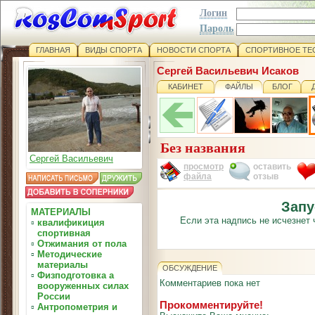
Логин
Пароль
ГЛАВНАЯ
ВИДЫ СПОРТА
НОВОСТИ СПОРТА
СПОРТИВНОЕ ТЕ
Сергей Васильевич Исаков
КАБИНЕТ
ФАЙЛЫ
БЛОГ
Без названия
Сергей Васильевич
просмотр
оставить
файла
отзыв
Запу
МАТЕРИАЛЫ
Если эта надпись не исчезнет 
▫
квалификиция
спортивная
▫
Отжимания от пола
▫
Методические
материалы
ОБСУЖДЕНИЕ
▫
Физподготовка а
Комментариев пока нет
вооруженных силах
России
Прокомментируйте!
▫
Антропометрия и