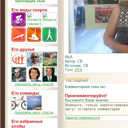
пропорции тела
Его виды спорта
Его друзья
ИЬА
Автор: СВ
Источник: СВ
Тэги:
ИТА
ОБСУЖДЕНИЕ
...
показать весь список
...
Комментариев пока нет
Его команды
Прокомментируйте!
Выскажите Ваше мнение:
...
показать весь список
...
Зарегистрироваться
Его избранные
клубы