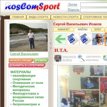
Логин
Пароль
ГЛАВНАЯ
ВИДЫ СПОРТА
НОВОСТИ СПОРТА
СПОРТИВНОЕ ТЕ
Сергей Васильевич Исаков
КАБИНЕТ
ФАЙЛЫ
БЛОГ
И.Т.А.
Сергей Васильевич
просмотр
увеличить
файла
картинку
МАТЕРИАЛЫ
▫
квалификиция
спортивная
▫
Отжимания от пола
▫
Методические
материалы
▫
Физподготовка а
вооруженных силах
России
▫
Антропометрия и