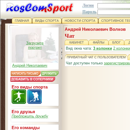
Логин
Пароль
ГЛАВНАЯ
ВИДЫ СПОРТА
НОВОСТИ СПОРТА
СПОРТИВНОЕ ТЕ
Андрей Николаевич Волков
Чат
КАБИНЕТ
ФАЙЛЫ
БЛОГ
Загрузите
портрет
Вид окна чата:
3 колонки
2 колонк
ПРИВАТНЫЙ ЧАТ С ПОЛЬЗОВАТЕЛЕМ
Чат доступен только
зарегистриро
Андрей Николаевич
Его виды спорта
Его друзья
Предложить дружбу
Его команды