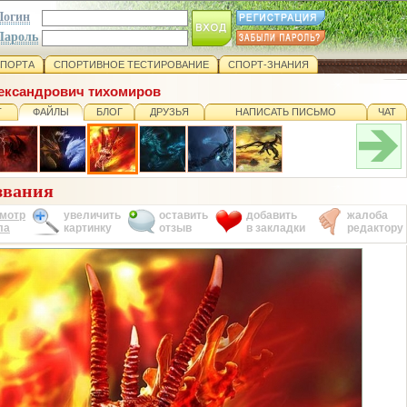
Логин
Пароль
СПОРТА
СПОРТИВНОЕ ТЕСТИРОВАНИЕ
СПОРТ-ЗНАНИЯ
лександрович тихомиров
Т
ФАЙЛЫ
БЛОГ
ДРУЗЬЯ
НАПИСАТЬ ПИСЬМО
ЧАТ
звания
мотр
увеличить
оставить
добавить
жалоба
ла
картинку
отзыв
в закладки
редактору