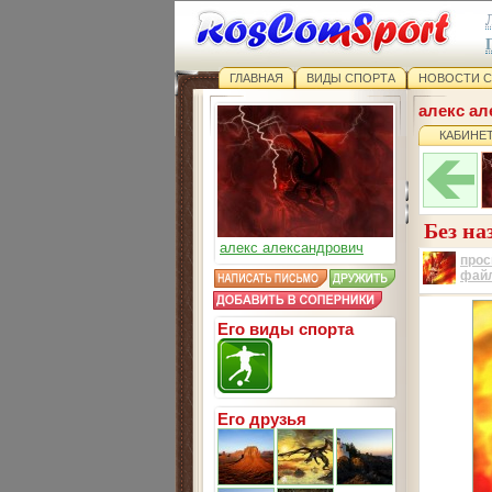
ГЛАВНАЯ
ВИДЫ СПОРТА
НОВОСТИ 
алекс а
КАБИНЕ
Без на
алекс александрович
прос
фай
Его виды спорта
Его друзья