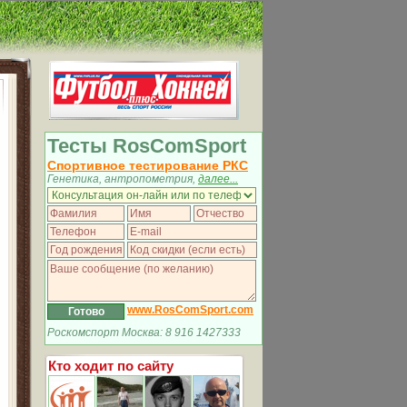
Тесты RosComSport
Спортивное тестирование РКС
Генетика, антропометрия,
далее...
www.RosComSport.com
Роскомспорт Москва: 8 916 1427333
Кто ходит по сайту