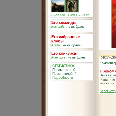
...
показать весь список
...
Его команды
Команды
не выбраны
Его избранные
клубы
Клубы
не выбраны
Его конкурсы
Конкурсы
не выбраны
ОБСУЖДЕ
Комментар
СТАТИСТИКА
Просмотров: 0
Прокомм
Посетителей: 0
Выскажит
Подробности
Зарегистр