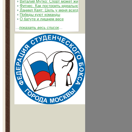
▫
Виталий Мутко: Спорт может жить без допинга
▫
Фитнес. Как построить идеальное тело
▫
Даниил Квят: Цель у меня всегда одна – выжимать из себя 
▫
Победы куют команды
▫
О батуте и лишнем весе
...
показать весь список
...