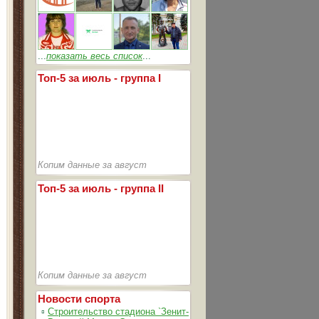
...
показать весь список
...
Топ-5 за июль - группа I
Копим данные за август
Топ-5 за июль - группа II
Копим данные за август
Новости спорта
▫
Строительство стадиона `Зенит-Арена` идет согласно график