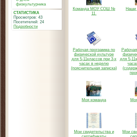
физкультурника
Команда МОУ СОШ №
Наши 
СТАТИСТИКА
11.
Просмотров: 43
Посетителей: 24
Подробности
Рабочая программа по
Рабочая
физической культуре
физиче
для 5-11классов при 3-х
для 5-11
часах в неделю
часа
(пояснительная записка)
(содер
про
Моя команда
Моя
Мои свидетельства и
Мои св
сертификаты
сер