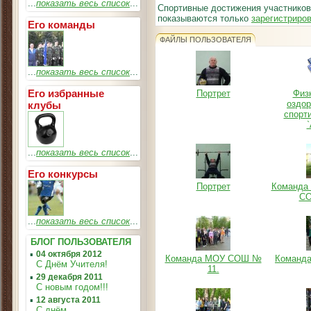
...
показать весь список
...
Спортивные достижения участников
показываются только
зарегистриро
Его команды
ФАЙЛЫ ПОЛЬЗОВАТЕЛЯ
...
показать весь список
...
Его избранные
Портрет
Физ
оздор
клубы
спорт
`
...
показать весь список
...
Его конкурсы
Портрет
Команда 
СО
...
показать весь список
...
БЛОГ ПОЛЬЗОВАТЕЛЯ
▪
04 октября 2012
Команда МОУ СОШ №
Команд
С Днём Учителя!
11.
▪
29 декабря 2011
С новым годом!!!
▪
12 августа 2011
С днём