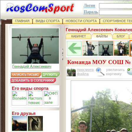
Логин
Пароль
ГЛАВНАЯ
ВИДЫ СПОРТА
НОВОСТИ СПОРТА
СПОРТИВНОЕ ТЕ
Геннадий Алексеевич Ковале
КАБИНЕТ
ФАЙЛЫ
БЛОГ
Команда МОУ СОШ № 
Геннадий Алексеевич
просмотр
увеличить
файла
картинку
Его виды спорта
Его друзья