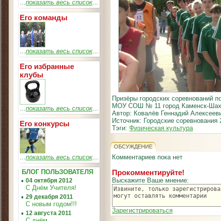
...
показать весь список
...
Его команды
...
показать весь список
...
Его избранные
клубы
Призёры городских соревнований по 
МОУ СОШ № 11 город Каменск-Шахт
...
показать весь список
...
Автор: Ковалёв Геннадий Алексеев
Источник: Городские соревнования 2
Его конкурсы
Тэги:
Физическая культура
ОБСУЖДЕНИЕ
...
показать весь список
...
Комментариев пока нет
БЛОГ ПОЛЬЗОВАТЕЛЯ
Прокомментируйте!
Выскажите Ваше мнение:
▪
04 октября 2012
С Днём Учителя!
▪
29 декабря 2011
С новым годом!!!
Зарегистрироваться
▪
12 августа 2011
С днём