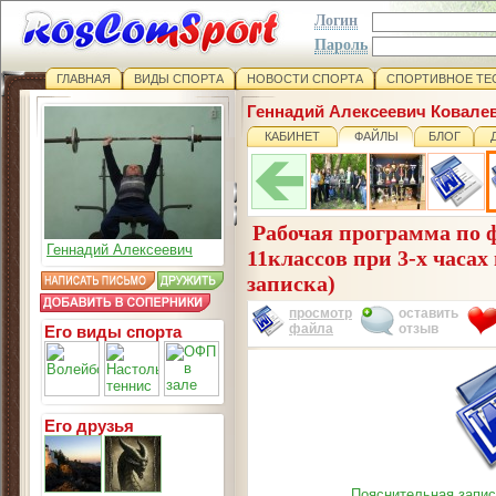
Логин
Пароль
ГЛАВНАЯ
ВИДЫ СПОРТА
НОВОСТИ СПОРТА
СПОРТИВНОЕ ТЕ
Геннадий Алексеевич Ковале
КАБИНЕТ
ФАЙЛЫ
БЛОГ
Рабочая программа по ф
Геннадий Алексеевич
11классов при 3-х часах
записка)
просмотр
оставить
файла
отзыв
Его виды спорта
Его друзья
Пояснительная запис