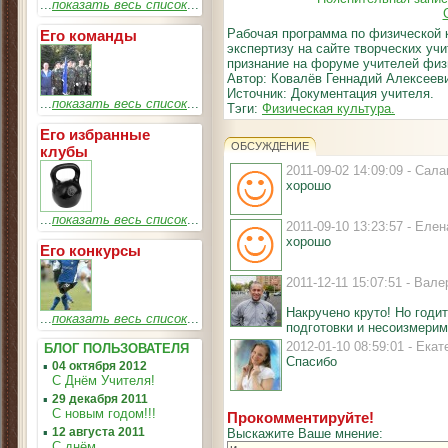
...
показать весь список
...
Рабочая программа по физической
Его команды
экспертизу на сайте творческих уч
признание на форуме учителей физ
Автор: Ковалёв Геннадий Алексеев
Источник: Документация учителя.
...
показать весь список
...
Тэги:
Физическая культура.
Его избранные
ОБСУЖДЕНИЕ
клубы
2011-09-02 14:09:09 - Сал
хорошо
...
показать весь список
...
2011-09-10 13:23:57 - Ел
хорошо
Его конкурсы
2011-12-11 15:07:51 - Ва
Накручено круто! Но годит
...
показать весь список
...
подготовки и несоизмери
2012-01-10 08:59:01 - Ека
БЛОГ ПОЛЬЗОВАТЕЛЯ
Спасибо
▪
04 октября 2012
С Днём Учителя!
▪
29 декабря 2011
С новым годом!!!
Прокомментируйте!
▪
12 августа 2011
Выскажите Ваше мнение:
С днём