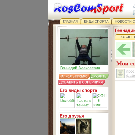
ГЛАВНАЯ
ВИДЫ СПОРТА
НОВОСТИ 
Геннади
КАБИНЕ
Мои св
Геннадий Алексеевич
прос
фай
Его виды спорта
Его друзья