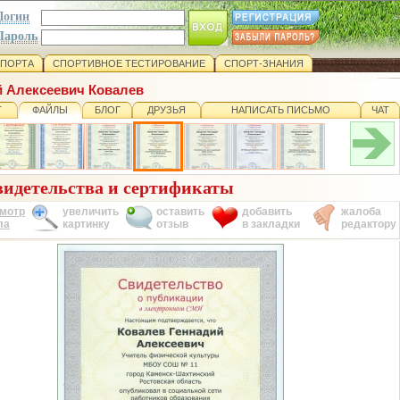
Логин
Пароль
СПОРТА
СПОРТИВНОЕ ТЕСТИРОВАНИЕ
СПОРТ-ЗНАНИЯ
й Алексеевич Ковалев
Т
ФАЙЛЫ
БЛОГ
ДРУЗЬЯ
НАПИСАТЬ ПИСЬМО
ЧАТ
идетельства и сертификаты
мотр
увеличить
оставить
добавить
жалоба
ла
картинку
отзыв
в закладки
редактору