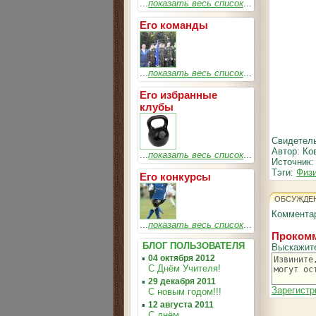
...
показать весь список
...
Его команды
...
показать весь список
...
Его избранные
клубы
Свидетель
Автор: Ко
...
показать весь список
...
Источник
Тэги:
Физи
Его конкурсы
ОБСУЖДЕ
Комментар
...
показать весь список
...
Прокомм
БЛОГ ПОЛЬЗОВАТЕЛЯ
Выскажит
▪
04 октября 2012
С Днём Учителя!
▪
29 декабря 2011
Зарегистр
С новым годом!!!
▪
12 августа 2011
С днём