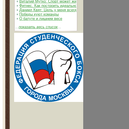
▫
Виталий Мутко: Спорт может жить без допинга
▫
Фитнес. Как построить идеальное тело
▫
Даниил Квят: Цель у меня всегда одна – выжимать из себя 
▫
Победы куют команды
▫
О батуте и лишнем весе
...
показать весь список
...