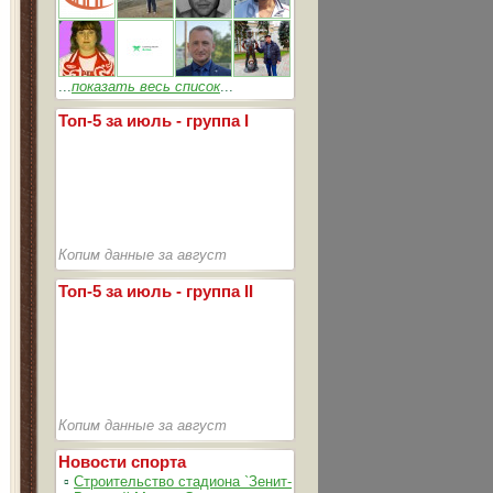
...
показать весь список
...
Топ-5 за июль - группа I
Копим данные за август
Топ-5 за июль - группа II
Копим данные за август
Новости спорта
▫
Строительство стадиона `Зенит-Арена` идет согласно график