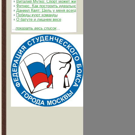
▫
Виталий Мутко: Спорт может жить без допинга
▫
Фитнес. Как построить идеальное тело
▫
Даниил Квят: Цель у меня всегда одна – выжимать из себя и 
▫
Победы куют команды
▫
О батуте и лишнем весе
...
показать весь список
...