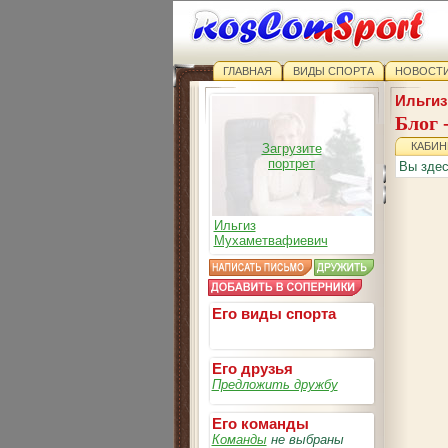
ГЛАВНАЯ
ВИДЫ СПОРТА
НОВОСТИ
Ильгиз
Блог 
КАБИН
Загрузите
портрет
Вы зде
Ильгиз
Мухаметвафиевич
Его виды спорта
Его друзья
Предложить дружбу
Его команды
Команды
не выбраны