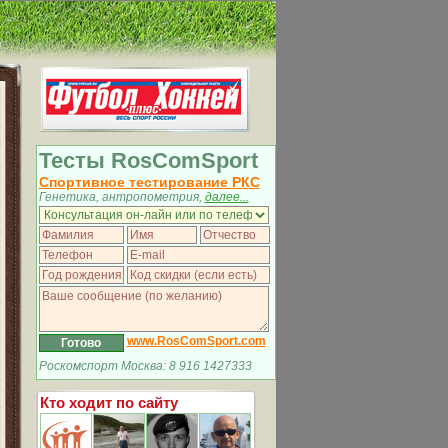
Тесты RosComSport
Спортивное тестирование РКС
Генетика, антропометрия,
далее...
www.RosComSport.com
Роскомспорт Москва: 8 916 1427333
Кто ходит по сайту