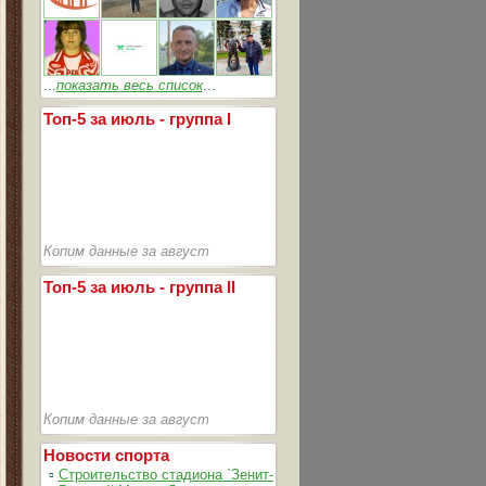
...
показать весь список
...
Топ-5 за июль - группа I
Копим данные за август
Топ-5 за июль - группа II
Копим данные за август
Новости спорта
▫
Строительство стадиона `Зенит-Арена` идет согласно графика