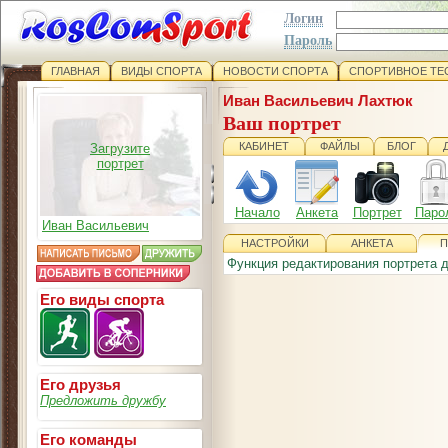
Логин
Пароль
ГЛАВНАЯ
ВИДЫ СПОРТА
НОВОСТИ СПОРТА
СПОРТИВНОЕ ТЕ
Иван Васильевич Лахтюк
Ваш портрет
КАБИНЕТ
ФАЙЛЫ
БЛОГ
Загрузите
портрет
Начало
Анкета
Портрет
Паро
Иван Васильевич
НАСТРОЙКИ
АНКЕТА
П
Функция редактирования портрета 
Его виды спорта
Его друзья
Предложить дружбу
Его команды