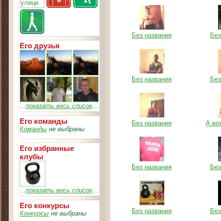
Без названия
Без
Его друзья
Без названия
Без
...
показать весь список
...
Его команды
Без названия
А во
Команды
не выбраны
Его избранные
клубы
Без названия
Без
...
показать весь список
...
Его конкурсы
Без названия
Без
Конкурсы
не выбраны