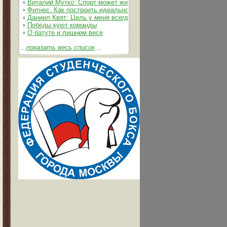
▫
Виталий Мутко: Спорт может жить без допинга
▫
Фитнес. Как построить идеальное тело
▫
Даниил Квят: Цель у меня всегда одна – выжимать из себя и 
▫
Победы куют команды
▫
О батуте и лишнем весе
...
показать весь список
...