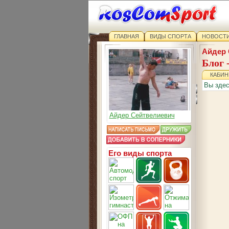
ГЛАВНАЯ
ВИДЫ СПОРТА
НОВОСТИ
Айдер 
Блог 
КАБИН
Вы зде
Айдер Сейтвелиевич
Его виды спорта