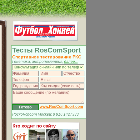
Тесты RosComSport
Спортивное тестирование РКС
Генетика, антропометрия,
далее...
www.RosComSport.com
Роскомспорт Москва: 8 916 1427333
Кто ходит по сайту