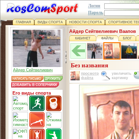
Логин
Пароль
ГЛАВНАЯ
ВИДЫ СПОРТА
НОВОСТИ СПОРТА
СПОРТИВНОЕ ТЕ
Айдер Сейтвелиевич Ваапов
КАБИНЕТ
ФАЙЛЫ
БЛОГ
Без названия
Айдер Сейтвелиевич
просмотр
увеличить
файла
картинку
Его виды спорта