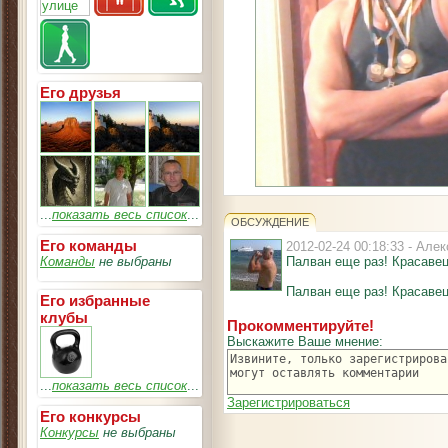
Его друзья
...
показать весь список
...
ОБСУЖДЕНИЕ
Его команды
2012-02-24 00:18:33 - Ал
Команды
не выбраны
Палван еще раз! Красавец
Палван еще раз! Красавец
Его избранные
клубы
Прокомментируйте!
Выскажите Ваше мнение:
...
показать весь список
...
Зарегистрироваться
Его конкурсы
Конкурсы
не выбраны