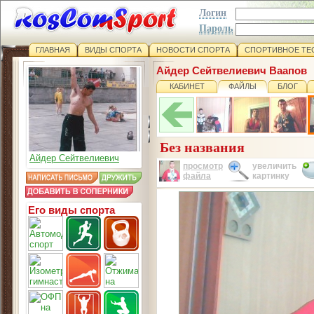
Логин
Пароль
ГЛАВНАЯ
ВИДЫ СПОРТА
НОВОСТИ СПОРТА
СПОРТИВНОЕ ТЕ
Айдер Сейтвелиевич Ваапов
КАБИНЕТ
ФАЙЛЫ
БЛОГ
Без названия
Айдер Сейтвелиевич
просмотр
увеличить
файла
картинку
Его виды спорта