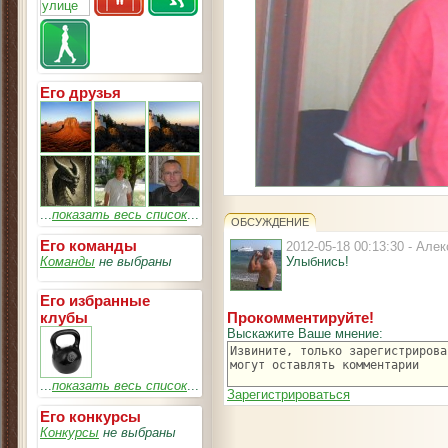
Его друзья
...
показать весь список
...
ОБСУЖДЕНИЕ
Его команды
2012-05-18 00:13:30 - Ал
Команды
не выбраны
Улыбнись!
Его избранные
клубы
Прокомментируйте!
Выскажите Ваше мнение:
...
показать весь список
...
Зарегистрироваться
Его конкурсы
Конкурсы
не выбраны