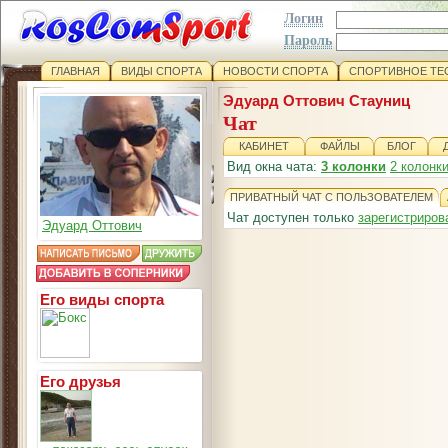
Логин
Пароль
ГЛАВНАЯ
ВИДЫ СПОРТА
НОВОСТИ СПОРТА
СПОРТИВНОЕ ТЕ
Эдуард Оттович Стауниц
Чат
КАБИНЕТ
ФАЙЛЫ
БЛОГ
Вид окна чата:
3 колонки
2 колонк
ПРИВАТНЫЙ ЧАТ С ПОЛЬЗОВАТЕЛЕМ
Чат доступен только
зарегистриро
Эдуард Оттович
Его виды спорта
Его друзья