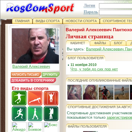
Логин
Пароль
ГЛАВНАЯ
ВИДЫ СПОРТА
НОВОСТИ СПОРТА
СПОРТИВНОЕ ТЕ
Валерий Алексеевич Пантюх
Личная страница
КАБИНЕТ
ФАЙЛЫ
БЛОГ
Вы здесь:
Валерий Алексеевич Па
БЛОГ ПОЛЬЗОВАТЕЛЯ
▪
11 ноября 2010
Валерий Алексеевич
Что, у тебя до сих пор нет
ПОСЛЕДНИЕ ОПУБЛИКОВАННЫЕ ФАЙЛ
Его виды спорта
СПОРТИВНЫЕ ДОСТИЖЕНИЯ ЗА АВГУС
Спортивные достижения участников
показываются только
зарегистриро
ФАЙЛЫ ПОЛЬЗОВАТЕЛЯ