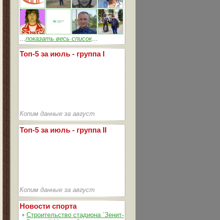
...
показать весь список
...
Топ-5 за июль - группа I
Копим данные за август
Топ-5 за июль - группа II
Копим данные за август
Новости спорта
▫
Строительство стадиона `Зенит-Арена` идет согласно графика