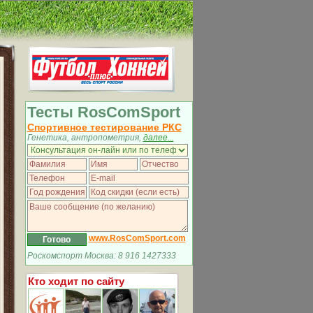
Тесты RosComSport
Спортивное тестирование РКС
Генетика, антропометрия,
далее...
www.RosComSport.com
Роскомспорт Москва: 8 916 1427333
Кто ходит по сайту