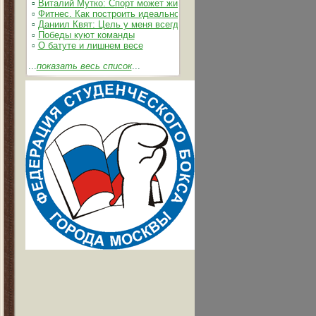
▫
Виталий Мутко: Спорт может жить без допинга
▫
Фитнес. Как построить идеальное тело
▫
Даниил Квят: Цель у меня всегда одна – выжимать из себя и 
▫
Победы куют команды
▫
О батуте и лишнем весе
...
показать весь список
...