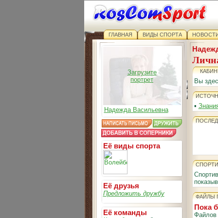
ГЛАВНАЯ
ВИДЫ СПОРТА
НОВОСТИ
Надежд
Личн
КАБИН
Загрузите
портрет
Вы зде
ИСТОЧН
▪
Знания
Надежда Васильевна
ПОСЛЕД
Её виды спорта
СПОРТИ
Спортив
показы
Её друзья
Предложить дружбу
ФАЙЛЫ 
Пока 
Её команды
Файлов п