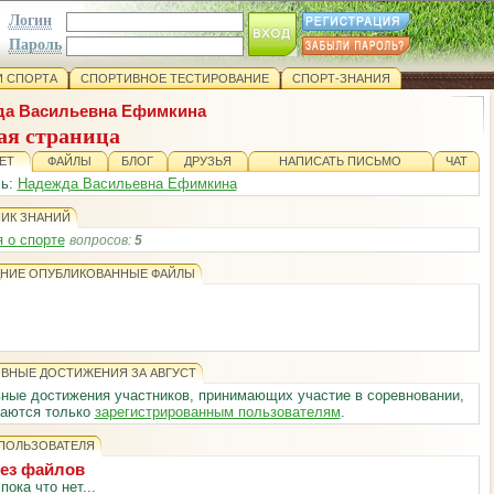
Логин
Пароль
 СПОРТА
СПОРТИВНОЕ ТЕСТИРОВАНИЕ
СПОРТ-ЗНАНИЯ
а Васильевна Ефимкина
ая страница
ЕТ
ФАЙЛЫ
БЛОГ
ДРУЗЬЯ
НАПИСАТЬ ПИСЬМО
ЧАТ
сь:
Надежда Васильевна Ефимкина
ИК ЗНАНИЙ
 о спорте
вопросов:
5
НИЕ ОПУБЛИКОВАННЫЕ ФАЙЛЫ
ВНЫЕ ДОСТИЖЕНИЯ ЗА АВГУСТ
ные достижения участников, принимающих участие в соревновании,
ваются только
зарегистрированным пользователям
.
ПОЛЬЗОВАТЕЛЯ
без файлов
ока что нет...