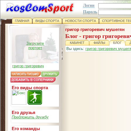
Логин
Пароль
ГЛАВНАЯ
ВИДЫ СПОРТА
НОВОСТИ СПОРТА
СПОРТИВНОЕ ТЕ
григор григоревич мушегян
Блог - григор григорев
КАБИНЕТ
ФАЙЛЫ
БЛОГ
Загрузите
портрет
Вы здесь:
григор григоревич мушег
григор григоревич
Его виды спорта
Его друзья
Предложить дружбу
Его команды