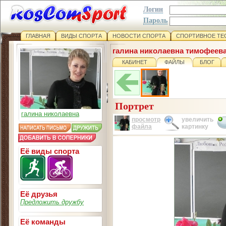
Логин
Пароль
ГЛАВНАЯ
ВИДЫ СПОРТА
НОВОСТИ СПОРТА
СПОРТИВНОЕ ТЕ
галина николаевна тимофеев
КАБИНЕТ
ФАЙЛЫ
БЛОГ
Портрет
галина николаевна
просмотр
увеличить
файла
картинку
Её виды спорта
Её друзья
Предложить дружбу
Её команды