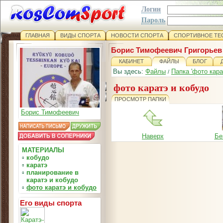
Логин
Пароль
ГЛАВНАЯ
ВИДЫ СПОРТА
НОВОСТИ СПОРТА
СПОРТИВНОЕ ТЕ
Борис Тимофеевич Григорьев
КАБИНЕТ
ФАЙЛЫ
БЛОГ
Вы здесь:
Файлы
Папка 'фото кара
/
фото каратэ и кобудо
ПРОСМОТР ПАПКИ
Борис Тимофеевич
Наверх
Бе
МАТЕРИАЛЫ
▫
кобудо
▫
каратэ
▫
планирование в
каратэ и кобудо
▫
фото каратэ и кобудо
Его виды спорта