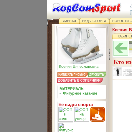
ГЛАВНАЯ
ВИДЫ СПОРТА
НОВОСТИ 
Ксения 
КАБИНЕ
Кто из
Ксения Вячеславовна
прос
фай
МАТЕРИАЛЫ
▫
Фигурное катание
Её виды спорта