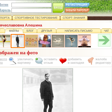
Логин
Пароль
СПОРТА
СПОРТИВНОЕ ТЕСТИРОВАНИЕ
СПОРТ-ЗНАНИЯ
Вячеславовна Алешина
Т
ФАЙЛЫ
БЛОГ
ДРУЗЬЯ
НАПИСАТЬ ПИСЬМО
ЧАТ
ображен на фото
мотр
увеличить
оставить
добавить
жалоба
ла
картинку
отзыв
в закладки
редактору