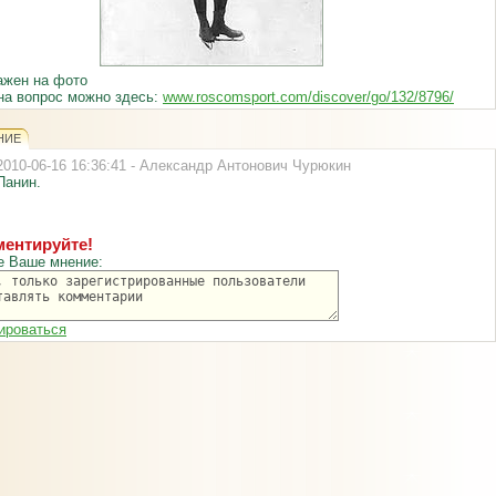
ажен на фото
на вопрос можно здесь:
www.roscomsport.com/discover/go/132/8796/
НИЕ
2010-06-16 16:36:41 - Александр Антонович Чурюкин
Панин.
ентируйте!
е Ваше мнение:
ироваться