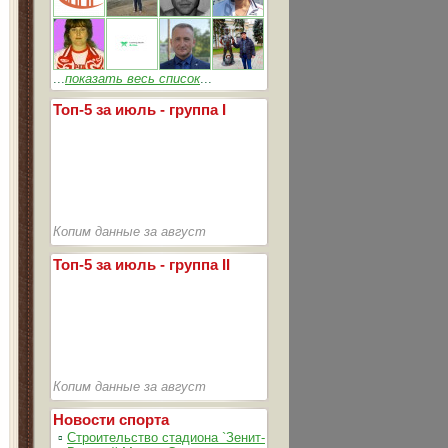
...
показать весь список
...
Топ-5 за июль - группа I
Копим данные за август
Топ-5 за июль - группа II
Копим данные за август
Новости спорта
▫
Строительство стадиона `Зенит-Арена` идет согласно график