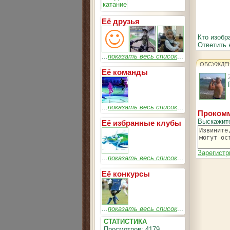
Её друзья
Кто изобр
Ответить 
...
показать весь список
...
ОБСУЖДЕ
Её команды
...
показать весь список
...
Прокомм
Выскажит
Её избранные клубы
Зарегистр
...
показать весь список
...
Её конкурсы
...
показать весь список
...
СТАТИСТИКА
Просмотров: 4179