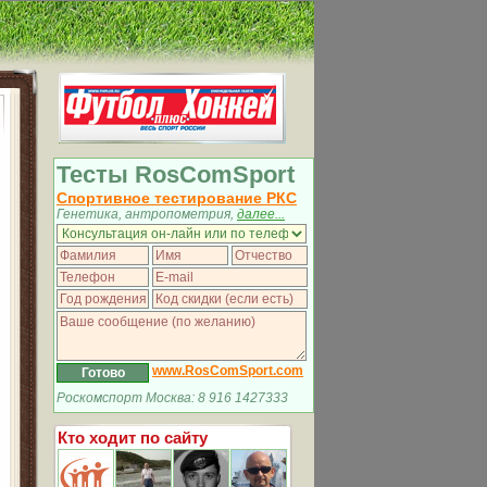
Тесты RosComSport
Спортивное тестирование РКС
Генетика, антропометрия,
далее...
www.RosComSport.com
Роскомспорт Москва: 8 916 1427333
Кто ходит по сайту