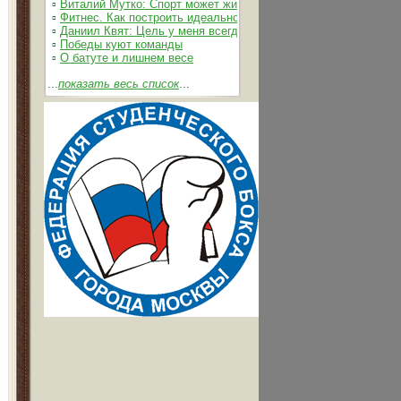
▫
Виталий Мутко: Спорт может жить без допинга
▫
Фитнес. Как построить идеальное тело
▫
Даниил Квят: Цель у меня всегда одна – выжимать из себя 
▫
Победы куют команды
▫
О батуте и лишнем весе
...
показать весь список
...