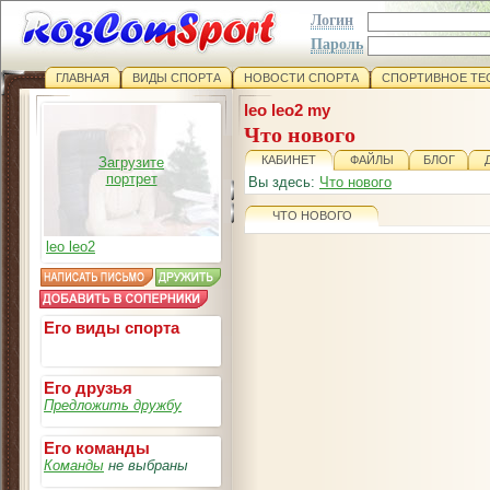
Логин
Пароль
ГЛАВНАЯ
ВИДЫ СПОРТА
НОВОСТИ СПОРТА
СПОРТИВНОЕ ТЕ
leo leo2 my
Что нового
КАБИНЕТ
ФАЙЛЫ
БЛОГ
Загрузите
портрет
Вы здесь:
Что нового
ЧТО НОВОГО
leo leo2
Его виды спорта
Его друзья
Предложить дружбу
Его команды
Команды
не выбраны