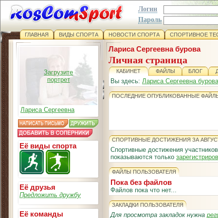
Логин
Пароль
ГЛАВНАЯ
ВИДЫ СПОРТА
НОВОСТИ СПОРТА
СПОРТИВНОЕ ТЕ
Лариса Сергеевна бурова
Личная страница
КАБИНЕТ
ФАЙЛЫ
БЛОГ
Загрузите
портрет
Вы здесь:
Лариса Сергеевна буров
ПОСЛЕДНИЕ ОПУБЛИКОВАННЫЕ ФАЙЛ
Лариса Сергеевна
СПОРТИВНЫЕ ДОСТИЖЕНИЯ ЗА АВГУС
Её виды спорта
Спортивные достижения участников
показываются только
зарегистриро
ФАЙЛЫ ПОЛЬЗОВАТЕЛЯ
Пока без файлов
Её друзья
Файлов пока что нет...
Предложить дружбу
ЗАКЛАДКИ ПОЛЬЗОВАТЕЛЯ
Её команды
Для просмотра закладок нужна
рег