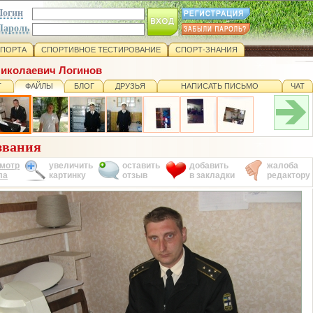
Логин
Пароль
СПОРТА
СПОРТИВНОЕ ТЕСТИРОВАНИЕ
СПОРТ-ЗНАНИЯ
Николаевич Логинов
Т
ФАЙЛЫ
БЛОГ
ДРУЗЬЯ
НАПИСАТЬ ПИСЬМО
ЧАТ
звания
мотр
увеличить
оставить
добавить
жалоба
ла
картинку
отзыв
в закладки
редактору