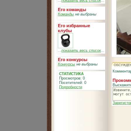
...
показать весь список
...
Его команды
Команды
не выбраны
Его избранные
клубы
...
показать весь список
...
Его конкурсы
Конкурсы
не выбраны
ОБСУЖДЕ
Комментар
СТАТИСТИКА
Просмотров: 0
Прокомм
Посетителей: 0
Выскажит
Подробности
Зарегистр