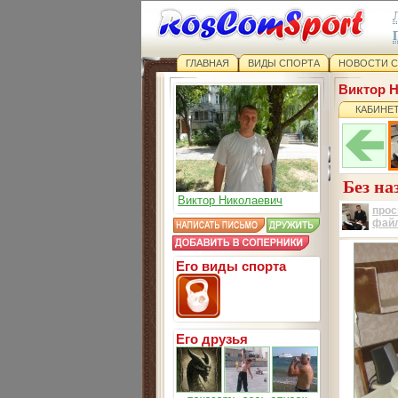
ГЛАВНАЯ
ВИДЫ СПОРТА
НОВОСТИ 
Виктор 
КАБИНЕ
Без на
Виктор Николаевич
прос
фай
Его виды спорта
Его друзья