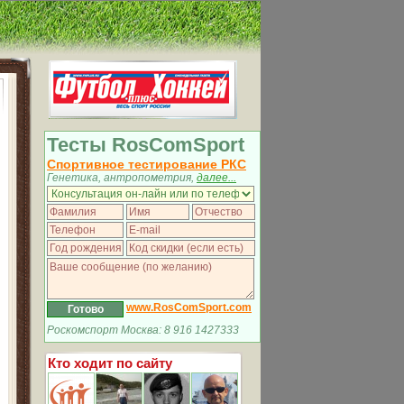
Тесты RosComSport
Спортивное тестирование РКС
Генетика, антропометрия,
далее...
www.RosComSport.com
Роскомспорт Москва: 8 916 1427333
Кто ходит по сайту