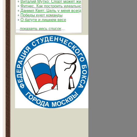
▫
Виталий Мутко: Спорт может жить без допинга
▫
Фитнес. Как построить идеальное тело
▫
Даниил Квят: Цель у меня всегда одна – выжимать из себя 
▫
Победы куют команды
▫
О батуте и лишнем весе
...
показать весь список
...