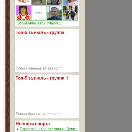
...
показать весь список
...
Топ-5 за июль - группа I
Копим данные за август
Топ-5 за июль - группа II
Копим данные за август
Новости спорта
▫
Строительство стадиона `Зенит-Арена` идет согласно график