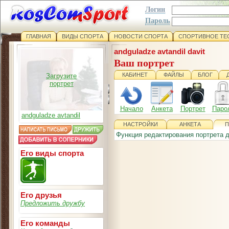
Логин
Пароль
ГЛАВНАЯ
ВИДЫ СПОРТА
НОВОСТИ СПОРТА
СПОРТИВНОЕ ТЕ
andguladze avtandil davit
Ваш портрет
КАБИНЕТ
ФАЙЛЫ
БЛОГ
Загрузите
портрет
Начало
Анкета
Портрет
Паро
andguladze avtandil
НАСТРОЙКИ
АНКЕТА
П
Функция редактирования портрета 
Его виды спорта
Его друзья
Предложить дружбу
Его команды