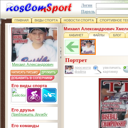
Логин
Пароль
ГЛАВНАЯ
ВИДЫ СПОРТА
НОВОСТИ СПОРТА
СПОРТИВНОЕ ТЕ
Михаил Александрович Хмел
КАБИНЕТ
ФАЙЛЫ
БЛОГ
Портрет
Михаил Александрович
просмотр
увеличить
файла
картинку
Его виды спорта
Его друзья
Предложить дружбу
Его команды