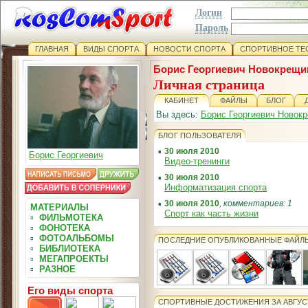
Логин
Пароль
ГЛАВНАЯ
ВИДЫ СПОРТА
НОВОСТИ СПОРТА
СПОРТИВНОЕ ТЕ
Борис Георгиевич Новокрещи
Личная страница
КАБИНЕТ
ФАЙЛЫ
БЛОГ
Вы здесь:
Борис Георгиевич Новок
БЛОГ ПОЛЬЗОВАТЕЛЯ
▪
30 июля 2010
Борис Георгиевич
Видео-тренинги
▪
30 июля 2010
Информатизация спорта
▪
30 июля 2010
, комментариев: 1
МАТЕРИАЛЫ
Спорт как часть жизни
▫
ФИЛЬМОТЕКА
▫
ФОНОТЕКА
▫
ФОТОАЛЬБОМЫ
ПОСЛЕДНИЕ ОПУБЛИКОВАННЫЕ ФАЙЛ
▫
БИБЛИОТЕКА
▫
МЕГАПРОЕКТЫ
▫
РАЗНОЕ
Его виды спорта
СПОРТИВНЫЕ ДОСТИЖЕНИЯ ЗА АВГУС