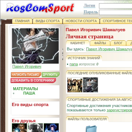
Логин
Пароль
ГЛАВНАЯ
ВИДЫ СПОРТА
НОВОСТИ СПОРТА
СПОРТИВНОЕ ТЕ
Павел Игоривич Шамалуев
Личная страница
КАБИНЕТ
ФАЙЛЫ
БЛОГ
Вы здесь:
Павел Игоривич Шамалу
ИСТОЧНИК ЗНАНИЙ
▪
папа
вопросов:
0
Павел Игоривич
ПОСЛЕДНИЕ ОПУБЛИКОВАННЫЕ ФАЙЛ
МАТЕРИАЛЫ
▫
ПАША
СПОРТИВНЫЕ ДОСТИЖЕНИЯ ЗА АВГУС
Его виды спорта
Спортивные достижения участников
показываются только
зарегистриро
ФАЙЛЫ ПОЛЬЗОВАТЕЛЯ
Его друзья