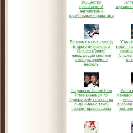
имуществу,
апп
причиняемый
израильс
английскими
футбольными фанатами
Во время матча команд
`Самый
второго дивизиона в
года` - т
Оденсе (Дания)
забиты
нападающий местной
`Спарты`
команды пробил с
мат
несколь
По данным Detroit Free
Уже в 
Press минимум по
Канадой
одному зубу потерял на
мира 
льду именно такой
сборная
процент профессиона
против