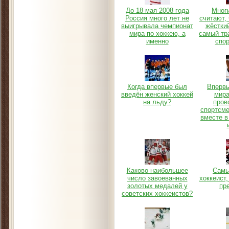
До 18 мая 2008 года
Мног
Россия много лет не
считают, 
выигрывала чемпионат
жёсткий
мира по хоккею, а
самый тр
именно
спор
Когда впервые был
Вперв
введён женский хоккей
мира
на льду?
пров
спортсм
вместе 
Каково наибольшее
Самы
число завоеванных
хоккеист
золотых медалей у
пре
советских хоккеистов?