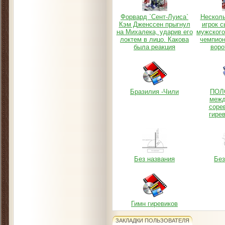
Форвард `Сент-Луиса`
Нескол
Кэм Дженссен прыгнул
игрок с
на Михалека, ударив его
мужского
локтем в лицо. Какова
чемпион
была реакция
воро
Бразилия -Чили
ПОЛ
межд
соре
гире
Без названия
Без
Гимн гиревиков
ЗАКЛАДКИ ПОЛЬЗОВАТЕЛЯ