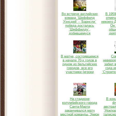
Во встрече английских
В 1959
команд `Шеффилд
отмеч
Уэнсдей` - `Барнсли`
некоего 
победа досталась
Он 
`Шеффилду`,
общ
добившемуся
деят
В матче, состоявшемся
Со
в начале 70-х годов в
невероя
одном из бельгийских
забил в
городов, все его
года и
участники (игроки
`Строите
На стадионе
В конц
колумбийского города
ф
Санта-Марта
австрал
заканчивался матч
`Нокпор
местной команды `Унион
талисма