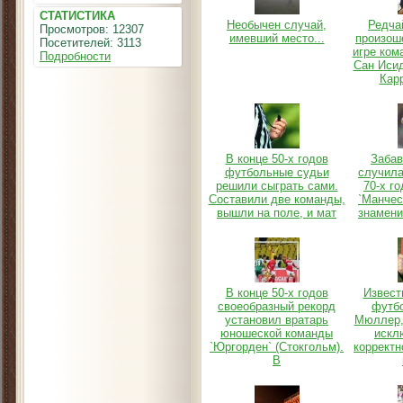
СТАТИСТИКА
Необычен случай,
Редча
Просмотров: 12307
имевший место...
произош
Посетителей: 3113
игре ком
Подробности
Сан Иси
Карр
В конце 50-х годов
Забав
футбольные судьи
случила
решили сыграть сами.
70-х го
Составили две команды,
`Манчес
вышли на поле, и мат
знамени
В конце 50-х годов
Извест
своеобразный рекорд
футб
установил вратарь
Мюллер,
юношеской команды
искл
`Юргорден` (Стокгольм).
корректн
В