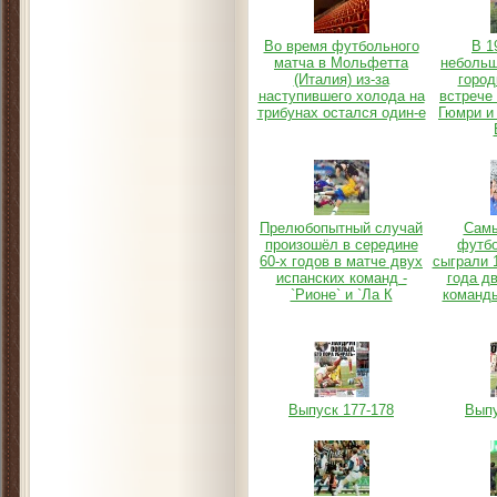
Во время футбольного
В 1
матча в Мольфетта
неболь
(Италия) из-за
город
наступившего холода на
встрече
трибунах остался один-е
Гюмри и
Прелюбопытный случай
Самы
произошёл в середине
футб
60-х годов в матче двух
сыграли 1
испанских команд -
года д
`Рионе` и `Ла К
команд
Выпуск 177-178
Выпу