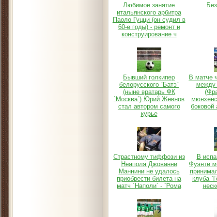
Любимое занятие
Без
итальянского арбитра
Паоло Гуцци (он судил в
60-е годы) - ремонт и
конструирование ч
Бывший голкипер
В матче 
белорусского `Батэ`
между 
(ныне вратарь ФК
(Фр
`Москва`) Юрий Жевнов
мюнхенс
стал автором самого
боковой 
курье
Страстному тиффози из
В испа
Неаполя Джованни
Фуэнте м
Маннини не удалось
принима
приобрести билета на
клуба `
матч `Наполи` - `Рома
неск