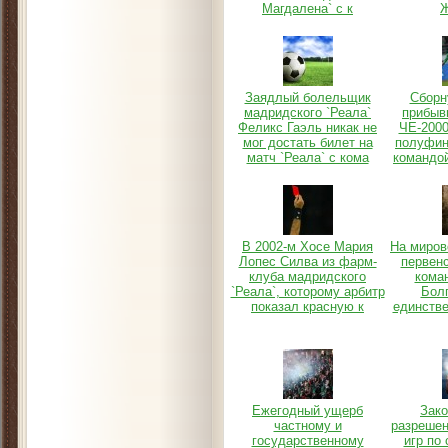
Магдалена` с к
Ж
Заядлый болельщик
Сборн
мадридского `Реала`
прибыв
Феликс Гаэль никак не
ЧЕ-2000
мог достать билет на
полуфин
матч `Реала` с кома
командой
В 2002-м Хосе Мария
На миро
Лопес Силва из фарм-
первенс
клуба мадридского
кома
`Реала`, которому арбитр
Бол
показал красную к
единств
Ежегодный ущерб
Зако
частному и
разреше
государственному
игр по