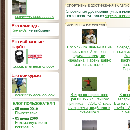
СПОРТИВНЫЕ ДОСТИЖЕНИЯ ЗА АВГУС
Спортивные достижения участников
показываются только
зарегистриро
...
показать весь список
...
ФАЙЛЫ ПОЛЬЗОВАТЕЛЯ
Его команды
Команды
не выбраны
Его избранные
клубы
Его улыбка знаменита на
В серед
весь мир. Хотя она,
власти и
прямо скажем, не
Ал
идеальна. Парень давно
расп
мог расстаться с
неп
...
показать весь список
...
Пер
Его конкурсы
В игре на первентсво
В пер
...
показать весь список
...
Греции 1978 г. Этникос
австри
принимал ПАОК. Открыв
`Ваттенс`
БЛОГ ПОЛЬЗОВАТЕЛЯ
счёт, гости, подбежав к
клуба `Г
▪
05 июня 2010
скамейке з
с ме
Приветствие
▪
05 июня 2009
Рекомендую всем
поиграть в