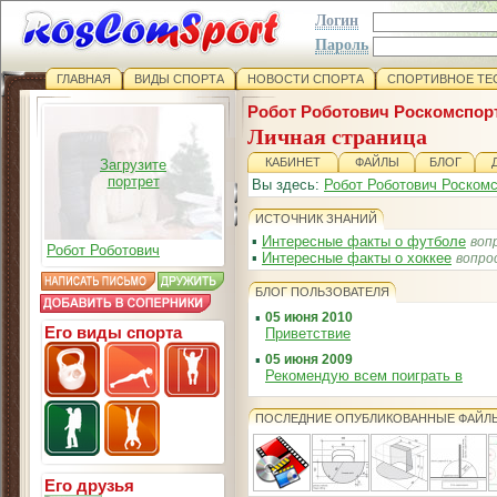
Логин
Пароль
ГЛАВНАЯ
ВИДЫ СПОРТА
НОВОСТИ СПОРТА
СПОРТИВНОЕ ТЕ
Робот Роботович Роскомспор
Личная страница
КАБИНЕТ
ФАЙЛЫ
БЛОГ
Загрузите
портрет
Вы здесь:
Робот Роботович Роском
ИСТОЧНИК ЗНАНИЙ
▪
Интересные факты о футболе
воп
Робот Роботович
▪
Интересные факты о хоккее
вопро
БЛОГ ПОЛЬЗОВАТЕЛЯ
▪
05 июня 2010
Его виды спорта
Приветствие
▪
05 июня 2009
Рекомендую всем поиграть в
ПОСЛЕДНИЕ ОПУБЛИКОВАННЫЕ ФАЙЛ
Его друзья