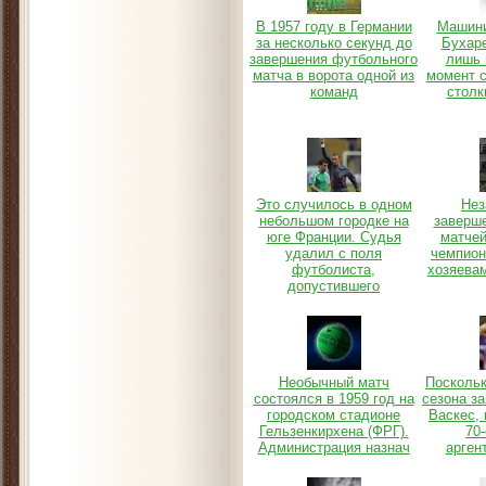
В 1957 году в Германии
Машини
за несколько секунд до
Бухаре
завершения футбольного
лишь 
матча в ворота одной из
момент 
команд
столк
Это случилось в одном
Нез
небольшом городке на
заверше
юге Франции. Судья
матчей
удалил с поля
чемпион
футболиста,
хозяева
допустившего
Необычный матч
Поскольк
состоялся в 1959 год на
сезона з
городском стадионе
Васкес,
Гельзенкирхена (ФРГ).
70-
Администрация назнач
арген