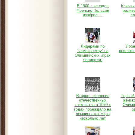
В 1900 г. канадец
Каковы
Френсис Нельсон
разме
изобрел ...
пл
Лидерами по
`Лоб
`чемпионству` на
принято
Олимпийских играх
являются:
Второе поколение
Первый 
отечественных
женско
хоккеистов в 1970-х
Олимп
годах побеждало на
з
чемпионатах мира
несколько лет