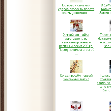
Во время сильных
В 1945
ударов скорость полета
Калиф
шайбы достигает ...
Замбони
Хоккейная шайба
Толсты
изготовлена из
быстром
вулканизированной
поэтом
резины и весит 200 гр.
зали
Перед началом игры её
...
Когда прошёл первый
Только 
хоккейный матч?
хоккей
стало по
а по ск
было