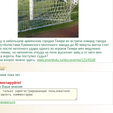
ду в небольшом армянском городке Гюмри во встрече команд города
утболистами Ереванского молочного завода до 80 минуты матча счет
Но после неточного удара одного из игроков Гюмри мяч медленно
 линию, но непонятно откуда на поле выскочил заяц и от него мяч
 в ворота. Как поступил судья?
на вопрос можно здесь:
www.proshkolu.ru/discover/go/121/8118/
НИЕ
иев пока нет
ентируйте!
е Ваше мнение:
ироваться