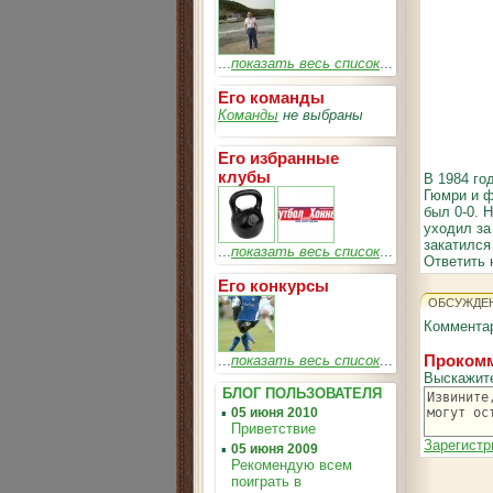
...
показать весь список
...
Его команды
Команды
не выбраны
Его избранные
клубы
В 1984 го
Гюмри и ф
был 0-0. 
уходил за
закатился
...
показать весь список
...
Ответить 
Его конкурсы
ОБСУЖДЕ
Комментар
Прокомм
...
показать весь список
...
Выскажит
БЛОГ ПОЛЬЗОВАТЕЛЯ
▪
05 июня 2010
Приветствие
Зарегистр
▪
05 июня 2009
Рекомендую всем
поиграть в