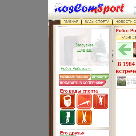
ГЛАВНАЯ
ВИДЫ СПОРТА
НОВОСТИ 
Робот Р
КАБИНЕ
Загрузите
портрет
В 1984
Робот Роботович
встреч
прос
фай
Его виды спорта
Его друзья