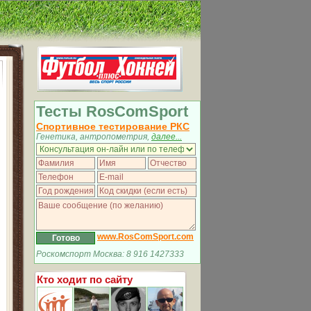
Тесты RosComSport
Спортивное тестирование РКС
Генетика, антропометрия,
далее...
www.RosComSport.com
Роскомспорт Москва: 8 916 1427333
Кто ходит по сайту