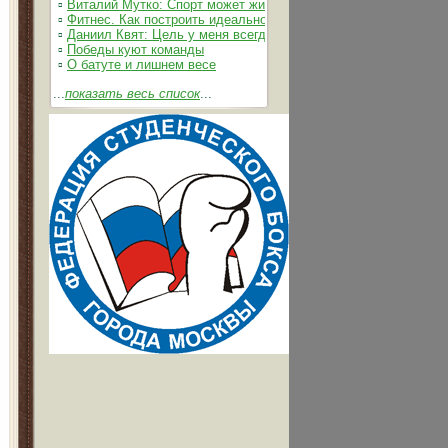
▫
Виталий Мутко: Спорт может жить без допинга
▫
Фитнес. Как построить идеальное тело
▫
Даниил Квят: Цель у меня всегда одна – выжимать из себя 
▫
Победы куют команды
▫
О батуте и лишнем весе
...
показать весь список
...