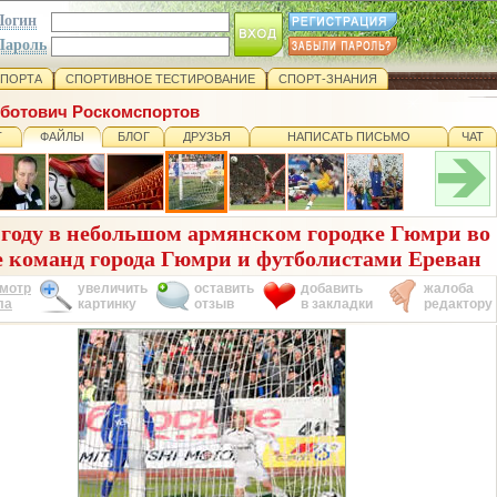
Логин
Пароль
СПОРТА
СПОРТИВНОЕ ТЕСТИРОВАНИЕ
СПОРТ-ЗНАНИЯ
оботович Роскомспортов
Т
ФАЙЛЫ
БЛОГ
ДРУЗЬЯ
НАПИСАТЬ ПИСЬМО
ЧАТ
 году в небольшом армянском городке Гюмри во
е команд города Гюмри и футболистами Ереван
мотр
увеличить
оставить
добавить
жалоба
ла
картинку
отзыв
в закладки
редактору