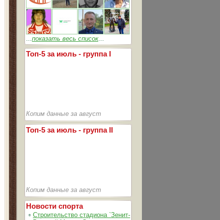
...
показать весь список
...
Топ-5 за июль - группа I
Копим данные за август
Топ-5 за июль - группа II
Копим данные за август
Новости спорта
▫
Строительство стадиона `Зенит-Арена` идет согласно график