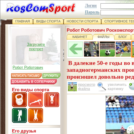
Логин
Пароль
ГЛАВНАЯ
ВИДЫ СПОРТА
НОВОСТИ СПОРТА
СПОРТИВНОЕ ТЕ
Робот Роботович Роскомспор
КАБИНЕТ
ФАЙЛЫ
БЛОГ
Загрузите
портрет
В далекие 50-е годы во 
Робот Роботович
западногерманских пр
произошел довольно ре
просмотр
увеличить
файла
картинку
Его виды спорта
Его друзья