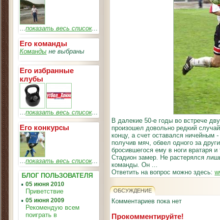
...
показать весь список
...
Его команды
Команды
не выбраны
Его избранные
клубы
...
показать весь список
...
В далекие 50-е годы во встрече д
Его конкурсы
произошел довольно редкий случай
концу, а счет оставался ничейным -
получив мяч, обвел одного за друг
бросившегося ему в ноги вратаря и
Стадион замер. Не растерялся лиш
...
показать весь список
...
команды. Он ...
Ответить на вопрос можно здесь:
w
БЛОГ ПОЛЬЗОВАТЕЛЯ
▪
05 июня 2010
Приветствие
ОБСУЖДЕНИЕ
▪
05 июня 2009
Комментариев пока нет
Рекомендую всем
поиграть в
Прокомментируйте!