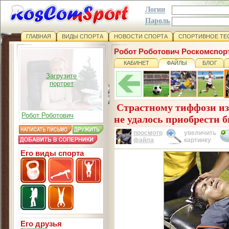
Логин
Пароль
ГЛАВНАЯ
ВИДЫ СПОРТА
НОВОСТИ СПОРТА
СПОРТИВНОЕ ТЕ
Робот Роботович Роскомспор
КАБИНЕТ
ФАЙЛЫ
БЛОГ
Загрузите
портрет
Страстному тиффози и
Робот Роботович
не удалось приобрести б
просмотр
увеличить
файла
картинку
Его виды спорта
Его друзья