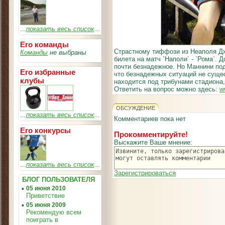
...
показать весь список
...
Его команды
Страстному тиффози из Неаполя Д
Команды
не выбраны
билета на матч `Наполи` - `Рома`. 
почти безнадежное. Но Маннини по
Его избранные
что безнадежных ситуаций не сущес
клубы
находится под трибунами стадиона, 
Ответить на вопрос можно здесь:
w
ОБСУЖДЕНИЕ
...
показать весь список
...
Комментариев пока нет
Его конкурсы
Прокомментируйте!
Выскажите Ваше мнение:
...
показать весь список
...
Зарегистрироваться
БЛОГ ПОЛЬЗОВАТЕЛЯ
▪
05 июня 2010
Приветствие
▪
05 июня 2009
Рекомендую всем
поиграть в