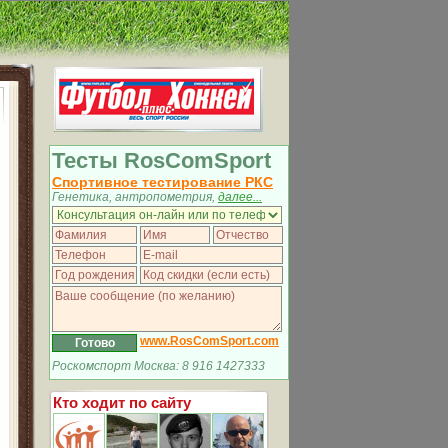
Тесты RosComSport
Спортивное тестирование РКС
Генетика, антропометрия,
далее...
www.RosComSport.com
Роскомспорт Москва: 8 916 1427333
Кто ходит по сайту