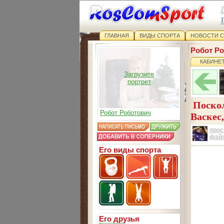
ГЛАВНАЯ
ВИДЫ СПОРТА
НОВОСТИ 
Робот Р
КАБИНЕ
Загрузите
портрет
Поскол
Робот Роботович
Васкес
прос
фай
Его виды спорта
Его друзья