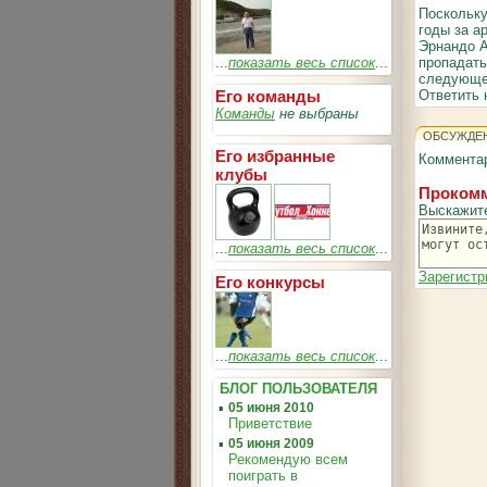
Поскольку
годы за а
Эрнандо А
...
показать весь список
...
пропадать
следующем
Его команды
Ответить 
Команды
не выбраны
ОБСУЖДЕ
Его избранные
Комментар
клубы
Прокомм
Выскажит
...
показать весь список
...
Зарегистр
Его конкурсы
...
показать весь список
...
БЛОГ ПОЛЬЗОВАТЕЛЯ
▪
05 июня 2010
Приветствие
▪
05 июня 2009
Рекомендую всем
поиграть в