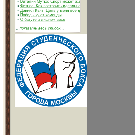
▫
Виталий Мутко: Спорт может жить без допинга
▫
Фитнес. Как построить идеальное тело
▫
Даниил Квят: Цель у меня всегда одна – выжимать из себя 
▫
Победы куют команды
▫
О батуте и лишнем весе
...
показать весь список
...