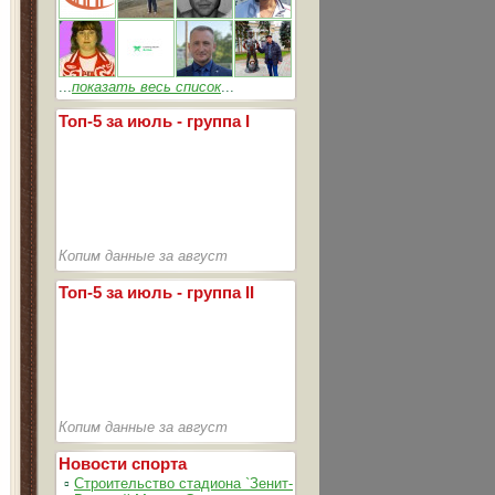
...
показать весь список
...
Топ-5 за июль - группа I
Копим данные за август
Топ-5 за июль - группа II
Копим данные за август
Новости спорта
▫
Строительство стадиона `Зенит-Арена` идет согласно график