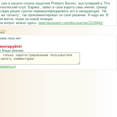
 уже в начале сезона защитник Роберто Васкес, выступавший в 70-е
ргентинский клуб `Барика`, забил в свои ворота семь мячей, тренер
гирре решил срочно переквалифицировать его в нападающие. `Не
 же таланту`, так прокомментировал он своё решение. И надо же. В
 матче, играя на новой позиции,
на вопрос можно здесь:
www.havesport.com/discover/go/121/8441/
НИЕ
иев пока нет
ентируйте!
е Ваше мнение:
ироваться