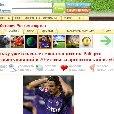
Логин
Пароль
СПОРТА
СПОРТИВНОЕ ТЕСТИРОВАНИЕ
СПОРТ-ЗНАНИЯ
оботович Роскомспортов
Т
ФАЙЛЫ
БЛОГ
ДРУЗЬЯ
НАПИСАТЬ ПИСЬМО
ЧАТ
ьку уже в начале сезона защитник Роберто
, выступавший в 70-е годы за аргентинский клуб
мотр
увеличить
оставить
добавить
жалоба
ла
картинку
отзыв
в закладки
редактору