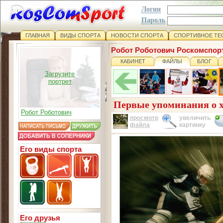
Логин
Пароль
ГЛАВНАЯ
ВИДЫ СПОРТА
НОВОСТИ СПОРТА
СПОРТИВНОЕ ТЕ
Робот Роботович Роскомспор
КАБИНЕТ
ФАЙЛЫ
БЛОГ
Загрузите
портрет
Первые упоминания о хо
Робот Роботович
просмотр
увеличить
файла
картинку
Его виды спорта
Его друзья