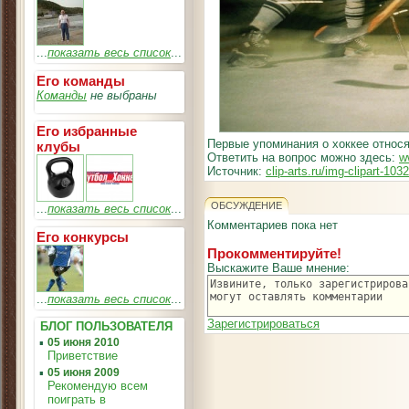
...
показать весь список
...
Его команды
Команды
не выбраны
Его избранные
Первые упоминания о хоккее относят
клубы
Ответить на вопрос можно здесь:
w
Источник:
clip-arts.ru/img-clipart-103
ОБСУЖДЕНИЕ
...
показать весь список
...
Комментариев пока нет
Его конкурсы
Прокомментируйте!
Выскажите Ваше мнение:
...
показать весь список
...
Зарегистрироваться
БЛОГ ПОЛЬЗОВАТЕЛЯ
▪
05 июня 2010
Приветствие
▪
05 июня 2009
Рекомендую всем
поиграть в