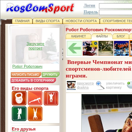
Логин
Пароль
ГЛАВНАЯ
ВИДЫ СПОРТА
НОВОСТИ СПОРТА
СПОРТИВНОЕ ТЕ
Робот Роботович Роскомспор
КАБИНЕТ
ФАЙЛЫ
БЛОГ
Загрузите
портрет
Впервые Чемпионат мир
Робот Роботович
спортсменов-любителей
играми.
просмотр
увеличить
файла
картинку
Его виды спорта
Его друзья