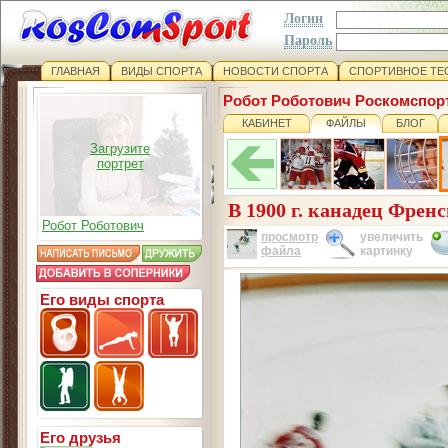
Логин
Пароль
ГЛАВНАЯ
ВИДЫ СПОРТА
НОВОСТИ СПОРТА
СПОРТИВНОЕ ТЕ
Робот Роботович Роскомспор
КАБИНЕТ
ФАЙЛЫ
БЛОГ
Загрузите
портрет
В 1900 г. канадец Френс
Робот Роботович
просмотр
увеличить
файла
картинку
Его виды спорта
Его друзья