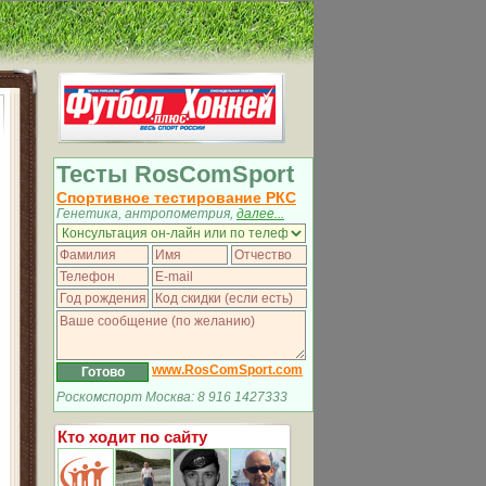
Тесты RosComSport
Спортивное тестирование РКС
Генетика, антропометрия,
далее...
www.RosComSport.com
Роскомспорт Москва: 8 916 1427333
Кто ходит по сайту