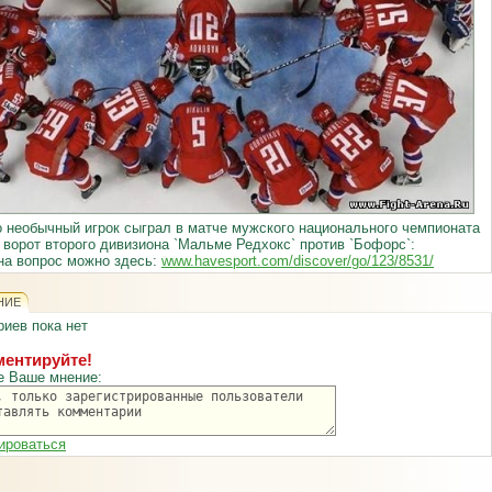
 необычный игрок сыграл в матче мужского национального чемпионата
 ворот второго дивизиона `Мальме Редхокс` против `Бофорс`:
на вопрос можно здесь:
www.havesport.com/discover/go/123/8531/
НИЕ
иев пока нет
ентируйте!
е Ваше мнение:
ироваться