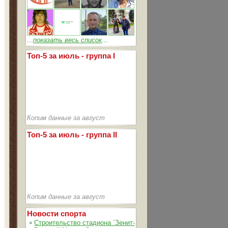
...
показать весь список
...
Топ-5 за июль - группа I
Копим данные за август
Топ-5 за июль - группа II
Копим данные за август
Новости спорта
▫
Строительство стадиона `Зенит-Арена` идет согласно график