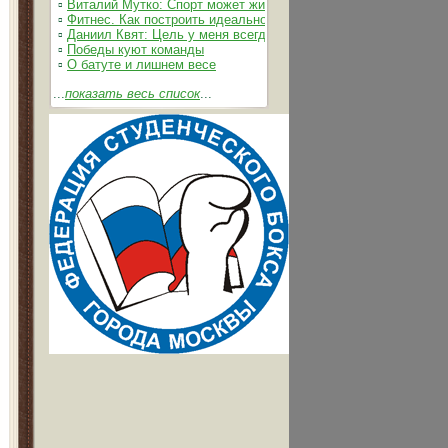
▫
Виталий Мутко: Спорт может жить без допинга
▫
Фитнес. Как построить идеальное тело
▫
Даниил Квят: Цель у меня всегда одна – выжимать из себя 
▫
Победы куют команды
▫
О батуте и лишнем весе
...
показать весь список
...