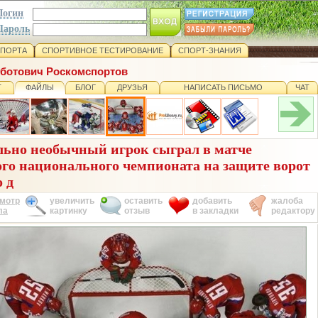
Логин
Пароль
СПОРТА
СПОРТИВНОЕ ТЕСТИРОВАНИЕ
СПОРТ-ЗНАНИЯ
оботович Роскомспортов
Т
ФАЙЛЫ
БЛОГ
ДРУЗЬЯ
НАПИСАТЬ ПИСЬМО
ЧАТ
ьно необычный игрок сыграл в матче
го национального чемпионата на защите ворот
 д
мотр
увеличить
оставить
добавить
жалоба
ла
картинку
отзыв
в закладки
редактору