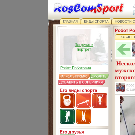
ГЛАВНАЯ
ВИДЫ СПОРТА
НОВОСТИ 
Робот Р
КАБИНЕ
Загрузите
портрет
Нескол
Робот Роботович
мужско
второго
прос
фай
Его виды спорта
Его друзья