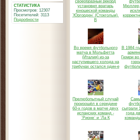
своеобразный рекорд
футб
СТАТИСТИКА
установил вратарь
Мюллер,
Просмотров: 12307
юношеской команды
искл
Посетителей: 3113
`Юргорден` (Стокгольм).
корректн
Подробности
В
Во время футбольного
В 1984 г
матча в Мольфетта
армян
(Италия) из-за
Гюмри во
наступившего холода на
горо
трибунах остался один-е
футбол
Прелюбопытный случай
Самы
произошёл в середине
футб
60-х годов в матче двух
сыграли 1
испанских команд -
года д
`Рионе` и `Ла К
команд