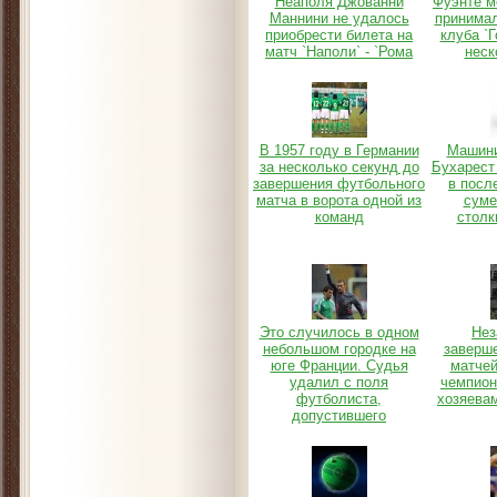
Неаполя Джованни
Фуэнте м
Маннини не удалось
принима
приобрести билета на
клуба `
матч `Наполи` - `Рома
неск
В 1957 году в Германии
Машини
за несколько секунд до
Бухарест
завершения футбольного
в посл
матча в ворота одной из
суме
команд
столк
Это случилось в одном
Нез
небольшом городке на
заверше
юге Франции. Судья
матчей
удалил с поля
чемпион
футболиста,
хозяева
допустившего