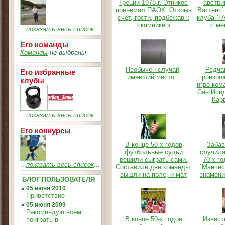
Греции 1978 г. Этникос
австри
принимал ПАОК. Открыв
`Ваттенс`
счёт, гости, подбежав к
клуба `Г
скамейке з
с ме
...
показать весь список
...
Его команды
Команды
не выбраны
Необычен случай,
Редча
Его избранные
имевший место...
произош
клубы
игре ком
Сан Иси
Карр
...
показать весь список
...
Его конкурсы
В конце 50-х годов
Забав
футбольные судьи
случила
решили сыграть сами.
70-х го
...
показать весь список
...
Составили две команды,
`Манчес
вышли на поле, и мат
знамени
БЛОГ ПОЛЬЗОВАТЕЛЯ
▪
05 июня 2010
Приветствие
▪
05 июня 2009
Рекомендую всем
В конце 50-х годов
Извест
поиграть в