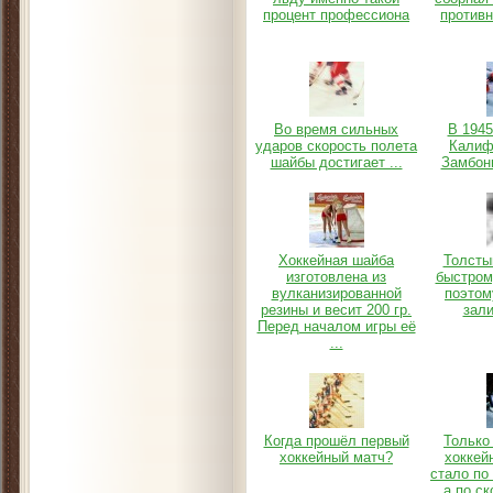
процент профессиона
против
Во время сильных
В 1945
ударов скорость полета
Калиф
шайбы достигает ...
Замбони
Хоккейная шайба
Толсты
изготовлена из
быстром
вулканизированной
поэтом
резины и весит 200 гр.
зали
Перед началом игры её
...
Когда прошёл первый
Только 
хоккейный матч?
хоккей
стало по
а по ск