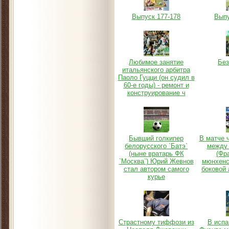
Выпуск 177-178
Выпу
Любимое занятие
Без
итальянского арбитра
Паоло Гуцци (он судил в
60-е годы) - ремонт и
конструирование ч
Бывший голкипер
В матче 
белорусского `Батэ`
между 
(ныне вратарь ФК
(Фр
`Москва`) Юрий Жевнов
мюнхенс
стал автором самого
боковой 
курье
Страстному тиффози из
В испа