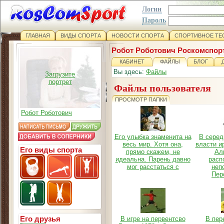
Логин
Пароль
ГЛАВНАЯ
ВИДЫ СПОРТА
НОВОСТИ СПОРТА
СПОРТИВНОЕ ТЕ
Робот Роботович Роскомспор
КАБИНЕТ
ФАЙЛЫ
БЛОГ
Вы здесь:
Файлы
Загрузите
портрет
Файлы пользователя
ПРОСМОТР ПАПКИ
Робот Роботович
Его улыбка знаменита на
В серед
весь мир. Хотя она,
власти и
Его виды спорта
прямо скажем, не
Ал
идеальна. Парень давно
расп
мог расстаться с
неп
Пер
Его друзья
В игре на первентсво
В пер