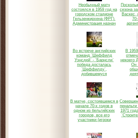
Необычный матч
Поскольк
состоялся в 1959 год на
сезона з
городском стадионе
Васкес,
Гельзенкирхена (ФРГ).
70-
Администрация назнач
арген
Во встрече английских
В 1959
команд `Шеффилд
отмеч
Уэнсдей` - `Барнсли`
некоего 
победа досталась
Он 
`Шеффилду`,
общ
добившемуся
деят
В матче, состоявшемся в
Совершен
начале 70-х годов в
пенальти 
одном из бельгийских
1971 год
городов, все его
`Строите
участники (игроки