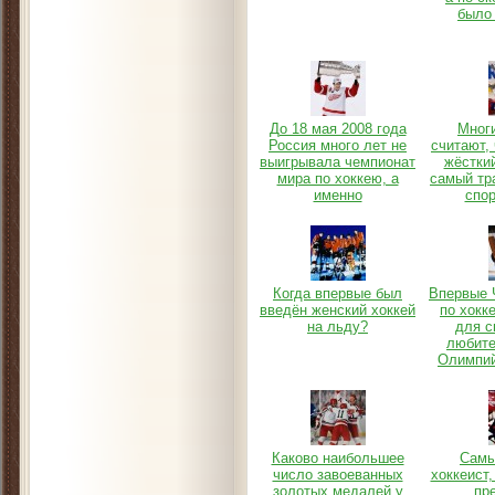
было
До 18 мая 2008 года
Мног
Россия много лет не
считают, 
выигрывала чемпионат
жёсткий
мира по хоккею, а
самый тр
именно
спор
Когда впервые был
Впервые 
введён женский хоккей
по хокк
на льду?
для с
любите
Олимпий
Каково наибольшее
Самы
число завоеванных
хоккеист
золотых медалей у
пре