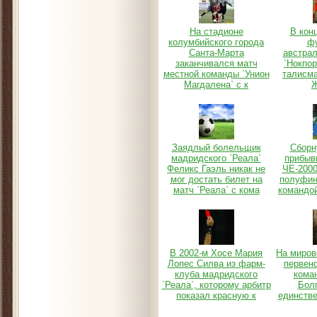
На стадионе
В конц
колумбийского города
ф
Санта-Марта
австрал
заканчивался матч
`Нокпор
местной команды `Унион
талисма
Магдалена` с к
Ж
Заядлый болельщик
Сборн
мадридского `Реала`
прибыв
Феликс Гаэль никак не
ЧЕ-2000
мог достать билет на
полуфин
матч `Реала` с кома
командой
В 2002-м Хосе Мария
На миро
Лопес Силва из фарм-
первенс
клуба мадридского
кома
`Реала`, которому арбитр
Бол
показал красную к
единств