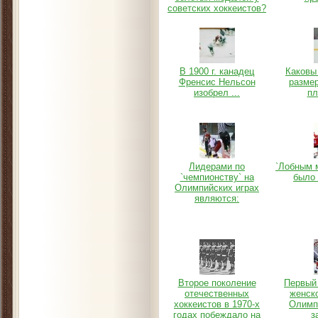
советских хоккеистов?
В 1900 г. канадец
Каковы
Френсис Нельсон
разме
изобрел ...
пл
Лидерами по
`Лобным 
`чемпионству` на
было 
Олимпийских играх
являются:
Второе поколение
Первый 
отечественных
женско
хоккеистов в 1970-х
Олимп
годах побеждало на
з