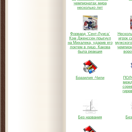
чемпионатах мира
несколько лет
Форвард `Сент-Луиса`
Нескол
Кэм Дженссен прыгнул
игрок с
на Михалека, ударив его
мужского
локтем в лицо. Какова
чемпион
была реакция
воро
Бразилия -Чили
ПОЛ
межд
соре
гире
Без названия
Без