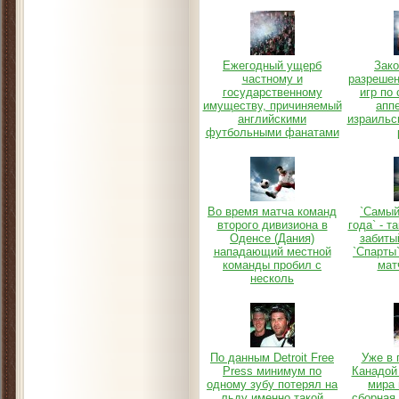
Ежегодный ущерб
Зако
частному и
разреше
государственному
игр по
имуществу, причиняемый
апп
английскими
израильс
футбольными фанатами
Во время матча команд
`Самый
второго дивизиона в
года` - т
Оденсе (Дания)
забиты
нападающий местной
`Спарты`
команды пробил с
мат
несколь
По данным Detroit Free
Уже в 
Press минимум по
Канадой
одному зубу потерял на
мира 
льду именно такой
сборная