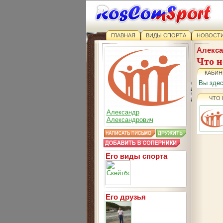
ГЛАВНАЯ
ВИДЫ СПОРТА
НОВОСТИ
Алекса
Что н
КАБИН
Вы зде
ЧТО
Александр
Александрович
Его виды спорта
Его друзья