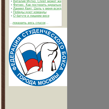
▫
Виталий Мутко: Спорт может жить без допинга
▫
Фитнес. Как построить идеальное тело
▫
Даниил Квят: Цель у меня всегда одна – выжимать из себя и 
▫
Победы куют команды
▫
О батуте и лишнем весе
...
показать весь список
...