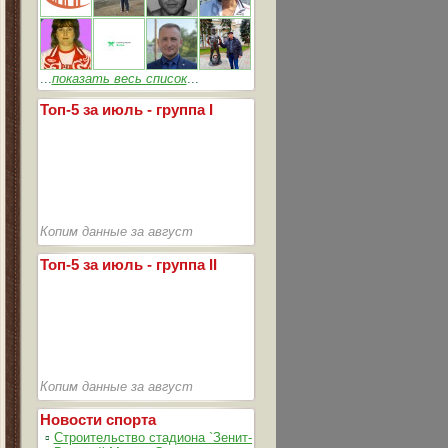
...
показать весь список
...
Топ-5 за июль - группа I
Копим данные за август
Топ-5 за июль - группа II
Копим данные за август
Новости спорта
▫
Строительство стадиона `Зенит-Арена` идет согласно графика