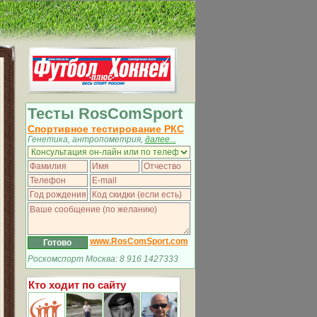
Тесты RosComSport
Спортивное тестирование РКС
Генетика, антропометрия,
далее...
www.RosComSport.com
Роскомспорт Москва: 8 916 1427333
Кто ходит по сайту