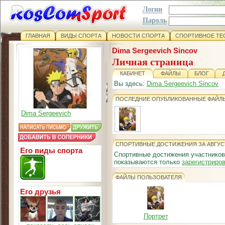
Логин
Пароль
ГЛАВНАЯ
ВИДЫ СПОРТА
НОВОСТИ СПОРТА
СПОРТИВНОЕ ТЕ
Dima Sergeevich Sincov
Личная страница
КАБИНЕТ
ФАЙЛЫ
БЛОГ
Вы здесь:
Dima Sergeevich Sincov
ПОСЛЕДНИЕ ОПУБЛИКОВАННЫЕ ФАЙЛ
Dima Sergeevich
СПОРТИВНЫЕ ДОСТИЖЕНИЯ ЗА АВГУС
Его виды спорта
Спортивные достижения участников
показываются только
зарегистриро
ФАЙЛЫ ПОЛЬЗОВАТЕЛЯ
Его друзья
Портрет