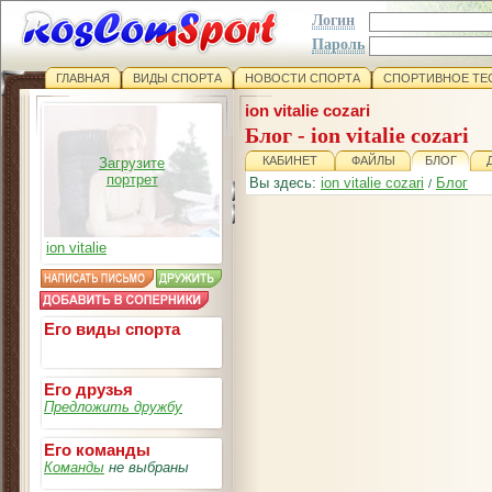
Логин
Пароль
ГЛАВНАЯ
ВИДЫ СПОРТА
НОВОСТИ СПОРТА
СПОРТИВНОЕ ТЕ
ion vitalie cozari
Блог - ion vitalie cozari
КАБИНЕТ
ФАЙЛЫ
БЛОГ
Загрузите
портрет
Вы здесь:
ion vitalie cozari
Блог
/
ion vitalie
Его виды спорта
Его друзья
Предложить дружбу
Его команды
Команды
не выбраны