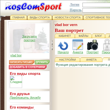
Логин
Пароль
ГЛАВНАЯ
ВИДЫ СПОРТА
НОВОСТИ СПОРТА
СПОРТИВНОЕ ТЕ
vlad bor vern
Ваш портрет
КАБИНЕТ
ФАЙЛЫ
БЛОГ
Загрузите
портрет
Начало
Анкета
Портрет
Паро
vlad bor
НАСТРОЙКИ
АНКЕТА
П
Функция редактирования портрета 
Его виды спорта
Его друзья
Предложить дружбу
Его команды