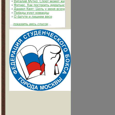
▫
Виталий Мутко: Спорт может жить без допинга
▫
Фитнес. Как построить идеальное тело
▫
Даниил Квят: Цель у меня всегда одна – выжимать из себя и 
▫
Победы куют команды
▫
О батуте и лишнем весе
...
показать весь список
...