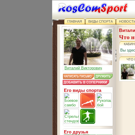
ГЛАВНАЯ
ВИДЫ СПОРТА
НОВОСТИ
Витали
Что н
КАБИН
Вы зде
ЧТО
Виталий Викторович
Его виды спорта
Его друзья