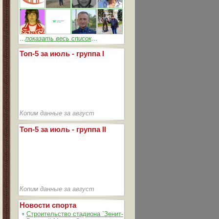
...
показать весь список
...
Топ-5 за июль - группа I
Копим данные за август
Топ-5 за июль - группа II
Копим данные за август
Новости спорта
▫
Строительство стадиона `Зенит-Арена` идет согласно графика