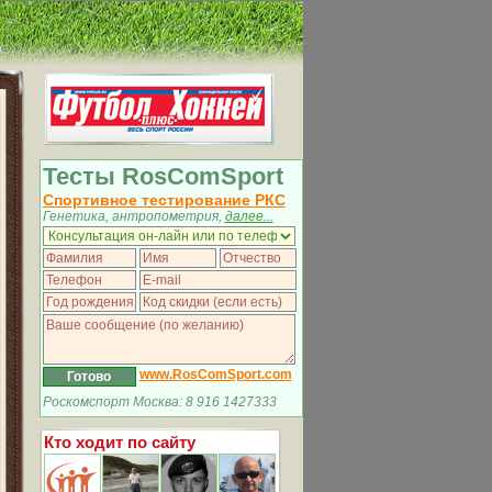
Тесты RosComSport
Спортивное тестирование РКС
Генетика, антропометрия,
далее...
www.RosComSport.com
Роскомспорт Москва: 8 916 1427333
Кто ходит по сайту